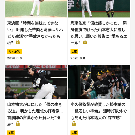
東浜巨「時間を無駄にできな
周東佑京「僕は嬉しかった」 満
い」 吐露した苦悩と葛藤...リハ
身創痍で戦った山本恵大に溢し
ビリ生活で“手放さなかったも
た思い...届いた報告に”愛あるエ
の”
ール”
リハビリ
1軍
2026.8.9
2026.8.8
山本祐大が口にした「僕の生き
小久保監督が称賛した松本晴の
る道」 明かした理想の打者像...
「相応しい準備」 適時打以外で
首脳陣の言葉から紐解いた“凄
も見えた山本祐大の“存在感”
み”
1軍
1軍