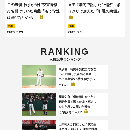
ロの裏側 わずか5日で2軍降格...
メモ 2年間で記した“日記”...ぎ
打ち明けていた葛藤「もう球速
りぎりで加えた「引退の裏側」
は伸びないかも」
2軍
1軍
2026.7.29
2026.8.1
RANKING
人気記事ランキング
東浜巨「時間を無駄にできな
い」 吐露した苦悩と葛藤...リ
ハビリ生活で“手放さなかっ
たもの”
周東佑京「僕は嬉しかった」
満身創痍で戦った山本恵大に
溢した思い...届いた報告
に”愛あるエール”
山本祐大が口にした「僕の生
きる道」 明かした理想の打者