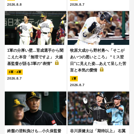
2026.8.8
2026.8.7
1軍の分厚い壁...育成選手から聞
牧原大成から野村勇へ「そこが
こえた本音「無理ですよ」 大越
あいつの悪いところ」 “ミス翌
基監督が語る3軍の“表情”
日”に見えた姿...あえて呈した苦
言と本気の愛情
3軍・4軍
2026.8.7
1軍
2026.8.7
終盤の逆転負けも...小久保監督
谷川原健太は「期待以上」 右翼