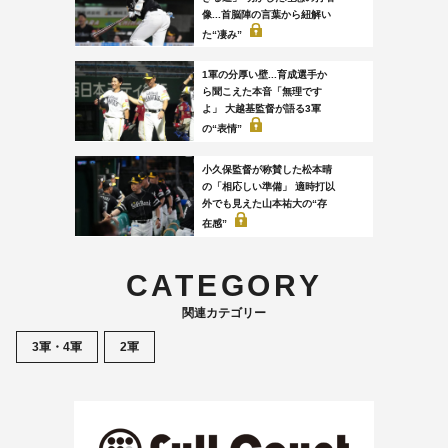
像...首脳陣の言葉から紐解い
た“凄み”
1軍の分厚い壁...育成選手か
ら聞こえた本音「無理です
よ」 大越基監督が語る3軍
の“表情”
小久保監督が称賛した松本晴
の「相応しい準備」 適時打以
外でも見えた山本祐大の“存
在感”
CATEGORY
関連カテゴリー
3軍・4軍
2軍