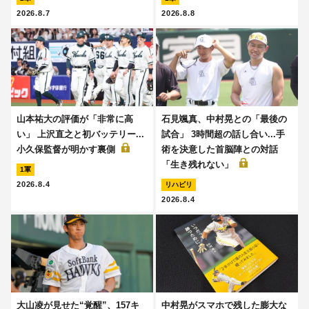
2026.8.7
2026.8.8
山本祐大の評価が「非常に高
石見颯真、中村晃との「最後の
い」 上沢直之と初バッテリー...
試合」 3時間超の話し合い...手
小久保監督が明かす裏側
術を決意した首脳陣との対話
「生き残れない」
1軍
2026.8.4
リハビリ
2026.8.4
大山凌が見せた“覚醒”、157キ
中村晃がスマホで残した膨大な