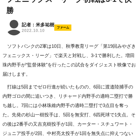
勝
記者：米多祐樹
ファーム
2022.10.10
ソフトバンクの2軍は10日、秋季教育リーグ「第19回みやざき
フェニックス・リーグ」で楽天と対戦し、3-1で勝利した。増田
珠内野手が“監督体験”を行ったこの試合をダイジェスト映像でお
届けします。
打線は5回までゼロ行進が続いたものの、6回に渡邉陸捕手の
内野ゴロの間に追いつき、リチャード内野手の適時二塁打で勝
ち越し。7回には小林珠維内野手の適時二塁打で3点目を奪っ
た。先発の杉山一樹投手は、5回を無安打、6四死球で1失点。そ
の後は2番手の又吉克樹投手が1回、カーター・スチュワート・
ジュニア投手が2回、中村亮太投手が1回を無失点に抑えつない