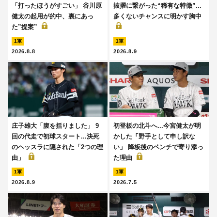
「打ったほうがすごい」 谷川原
抜擢に繋がった“稀有な特徴”...
健太の起用が的中、裏にあっ
多くないチャンスに明かす胸中
た”提案”
1軍
1軍
2026.8.8
2026.8.9
庄子雄大「腹を括りました」 9
初登板の北斗へ...今宮健太が明
回の代走で初球スタート...決死
かした「野手として申し訳な
のヘッスラに隠された「2つの理
い」 降板後のベンチで寄り添っ
由」
た理由
1軍
1軍
2026.8.9
2026.7.5