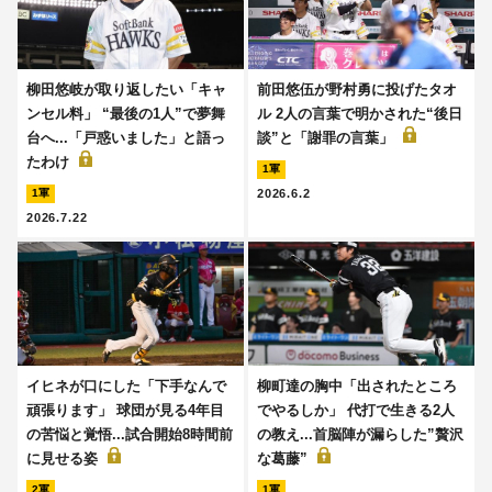
柳田悠岐が取り返したい「キャ
前田悠伍が野村勇に投げたタオ
ンセル料」 “最後の1人”で夢舞
ル 2人の言葉で明かされた“後日
台へ...「戸惑いました」と語っ
談”と「謝罪の言葉」
たわけ
1軍
2026.6.2
1軍
2026.7.22
イヒネが口にした「下手なんで
柳町達の胸中「出されたところ
頑張ります」 球団が見る4年目
でやるしか」 代打で生きる2人
の苦悩と覚悟...試合開始8時間前
の教え...首脳陣が漏らした”贅沢
に見せる姿
な葛藤”
2軍
1軍