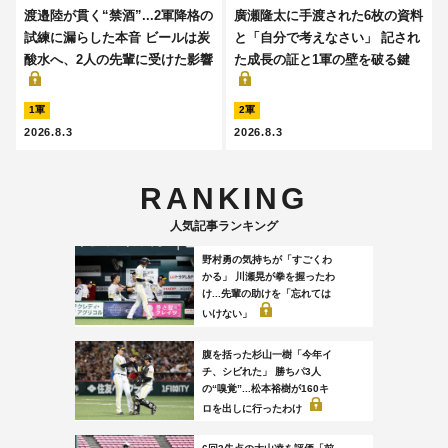
渡邉陸が貫く“禁酒”...2軍降格の
廣瀬隆太に手渡された6枚の資料
試練に漏らした本音 ビールは炭
と「自分で考えなさい」 記され
酸水へ、2人の先輩に受けた影響
た成長の証と1軍の壁を破る鍵
1軍
2軍
2026.8.3
2026.8.3
RANKING
人気記事ランキング
野村勇の気持ちが「すごくわ
かる」 川瀬晃が拳を握ったわ
け...先輩の助けを「忘れては
いけない」
腹を括った杉山一樹「今年イ
チ、シビれた」 勝ちパ3人
の“嗅覚”...松本裕樹が160キ
ロを出しに行ったわけ