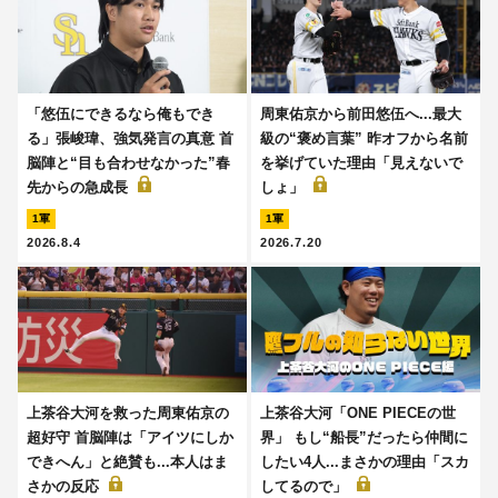
「悠伍にできるなら俺もでき
周東佑京から前田悠伍へ...最大
る」張峻瑋、強気発言の真意 首
級の“褒め言葉” 昨オフから名前
脳陣と“目も合わせなかった”春
を挙げていた理由「見えないで
先からの急成長
しょ」
1軍
1軍
2026.8.4
2026.7.20
上茶谷大河を救った周東佑京の
上茶谷大河「ONE PIECEの世
超好守 首脳陣は「アイツにしか
界」 もし“船長”だったら仲間に
できへん」と絶賛も...本人はま
したい4人...まさかの理由「スカ
さかの反応
してるので」