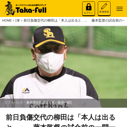
前日負傷交代の柳田は「本人は出ると…」 藤本監督の試合前の一
HOME
1軍
ソフトバンク・藤本博史監督【写真：藤浦一都】
前日負傷交代の柳田は「本人は出る