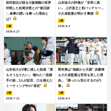
前田悠伍が語る大阪桐蔭の世界
山本祐大の評価が「非常に高
対戦した松尾汐恩との“後日談′
い」 上沢直之と初バッテリー...
′...食事の誘いを断った理由と
小久保監督が明かす裏側
は?
1軍
2026.8.4
1軍
2026.6.27
山本祐大が2軍に残した財産「僕
野村勇は“地獄から天国” 決勝弾
もそうなりたい」 憧れた一流捕
も小久保監督は苦言を呈した理
手の姿...3人が証言、口を揃えた
由...「捕ったら安心するのが1
ミーティング中の“発言”
軍」
2軍
1軍
2026.7.21
2026.8.5