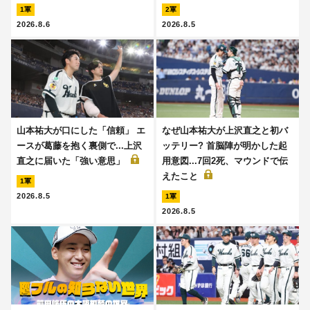
1軍
2軍
2026.8.6
2026.8.5
山本祐大が口にした「信頼」 エ
なぜ山本祐大が上沢直之と初バ
ースが葛藤を抱く裏側で...上沢
ッテリー? 首脳陣が明かした起
直之に届いた「強い意思」
用意図...7回2死、マウンドで伝
えたこと
1軍
2026.8.5
1軍
2026.8.5