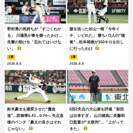
野村勇の気持ちが「すごくわか
腹を括った杉山一樹「今年イ
る」 川瀬晃が拳を握ったわけ...
チ、シビれた」 勝ちパ3人の“嗅
先輩の助けを「忘れてはいけな
覚”...松本裕樹が160キロを出し
い」
に行ったわけ
1軍
1軍
2026.8.6
2026.8.6
鈴木豪太を激変させた“魔改
6回2失点の大山凌を評価「前回
造”...防御率6.43→0.74へ 失点直
は出来すぎ」 山川穂高に斉藤和
後のベンチ「豪太の良さはそれ
巳監督が“太鼓判”...「上がって
じゃない」
きた」