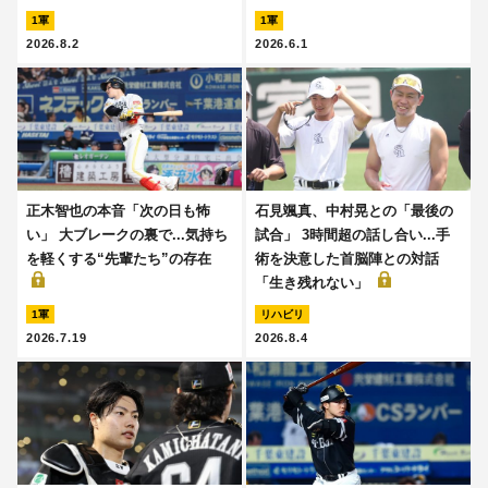
1軍
1軍
2026.8.2
2026.6.1
正木智也の本音「次の日も怖
石見颯真、中村晃との「最後の
い」 大ブレークの裏で...気持ち
試合」 3時間超の話し合い...手
を軽くする“先輩たち”の存在
術を決意した首脳陣との対話
「生き残れない」
1軍
リハビリ
2026.7.19
2026.8.4