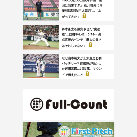
6回2失点の大山凌を評価「前
回は出来すぎ」 山川穂高に斉
藤和巳監督が“太鼓判”...「上
がってきた」
鈴木豪太を激変させた“魔改
造”...防御率6.43→0.74へ 失
点直後のベンチ「豪太の良さ
はそれじゃない」
なぜ山本祐大が上沢直之と初
バッテリー? 首脳陣が明かし
た起用意図...7回2死、マウン
ドで伝えたこと