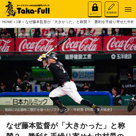
なぜ藤本監督が「大きかった」と称賛？ 勝利を手繰り寄せた中村
HOME
1軍
初回に2点適時二塁打を放ったソフトバンク・中村晃【写真：荒川祐史】
なぜ藤本監督が「大きかった」と称