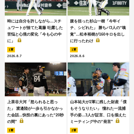
時には自分を許しながら...スチ
腹を括った杉山一樹「今年イ
ュワートが捨てた葛藤 吐露した
チ、シビれた」 勝ちパ3人の“嗅
苦悩と心境の変化「今も心の中
覚”...松本裕樹が160キロを出し
に」
に行ったわけ
1軍
1軍
2026.8.7
2026.8.6
上茶谷大河「怒られると思っ
山本祐大が2軍に残した財産「僕
た」 渡邉陸が一歩も引かなかっ
もそうなりたい」 憧れた一流捕
た会話...快投の裏にあった“20秒
手の姿...3人が証言、口を揃えた
の間”
ミーティング中の“発言”
1軍
2軍