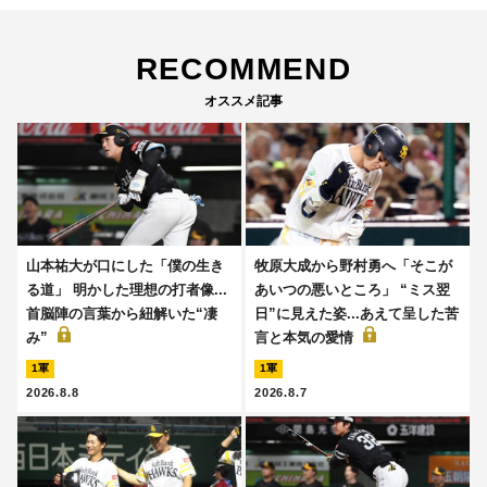
RECOMMEND
オススメ記事
山本祐大が口にした「僕の生き
牧原大成から野村勇へ「そこが
る道」 明かした理想の打者像...
あいつの悪いところ」 “ミス翌
首脳陣の言葉から紐解いた“凄
日”に見えた姿...あえて呈した苦
み”
言と本気の愛情
1軍
1軍
2026.8.8
2026.8.7