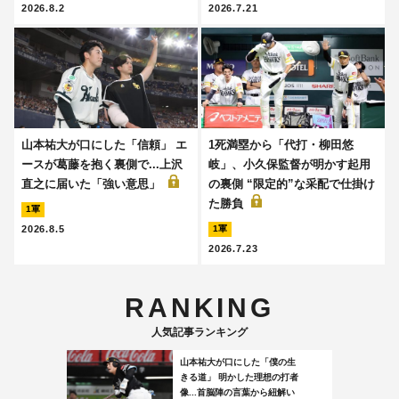
2026.8.2
2026.7.21
山本祐大が口にした「信頼」 エ
1死満塁から「代打・柳田悠
ースが葛藤を抱く裏側で...上沢
岐」、小久保監督が明かす起用
直之に届いた「強い意思」
の裏側 “限定的”な采配で仕掛け
た勝負
1軍
2026.8.5
1軍
2026.7.23
RANKING
人気記事ランキング
山本祐大が口にした「僕の生
きる道」 明かした理想の打者
像...首脳陣の言葉から紐解い