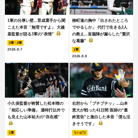
1軍の分厚い壁...育成選手から聞
柳町達の胸中「出されたところ
こえた本音「無理ですよ」 大越
でやるしか」 代打で生きる2人
基監督が語る3軍の“表情”
の教え...首脳陣が漏らした”贅沢
な葛藤”
3軍・4軍
2026.8.7
1軍
2026.8.8
小久保監督が称賛した松本晴の
右肘から「ブチブチッ」...山本
「相応しい準備」 適時打以外で
恵大が戦った41日間 医師の“最
も見えた山本祐大の“存在感”
終宣告”と激白した本音「僕も泣
きそうです」
1軍
リハビリ