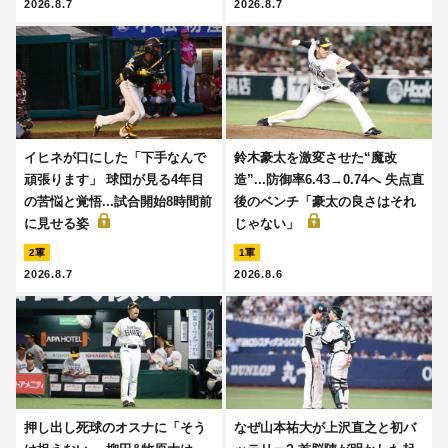
2026.8.7
2026.8.7
イヒネが口にした「下手なんで
鈴木豪太を激変させた“魔改
頑張ります」 球団が見る4年目
造”...防御率6.43→0.74へ 失点直
の苦悩と覚悟...試合開始8時間前
後のベンチ「豪太の良さはそれ
に見せる姿
じゃない」
2軍
1軍
2026.8.7
2026.8.6
押し出し死球のオスナに「そう
なぜ山本祐大が上沢直之と初バ