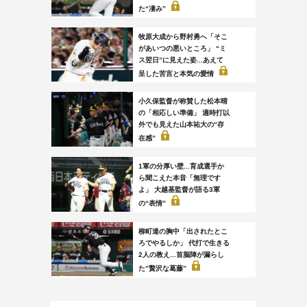
た“凄み”
牧原大成から野村勇へ「そこ
があいつの悪いところ」 “ミ
ス翌日”に見えた姿...あえて
呈した苦言と本気の愛情
小久保監督が称賛した松本晴
の「相応しい準備」 適時打以
外でも見えた山本祐大の“存
在感”
1軍の分厚い壁...育成選手か
ら聞こえた本音「無理です
よ」 大越基監督が語る3軍
の“表情”
柳町達の胸中「出されたとこ
ろでやるしか」 代打で生きる
2人の教え...首脳陣が漏らし
た”贅沢な葛藤”