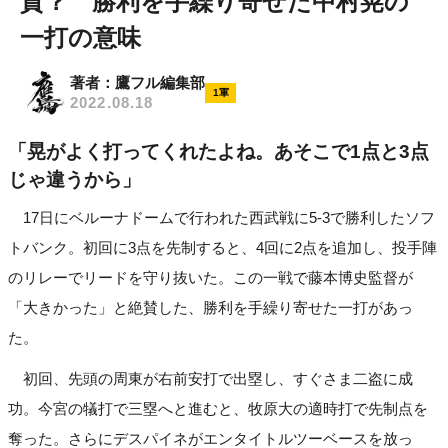
賛？ 勝利を手繰り寄せた中村晃の
一打の意味
著者：鷹フル編集部
1軍
2022.08.18
「晃がよく打ってくれたよね。あそこで1点と3点
じゃ違うから」
17日にベルーナドームで行われた西武戦に5-3で勝利したソフ
トバンク。初回に3点を先制すると、4回に2点を追加し、投手陣
のリレーでリードを守り抜いた。この一戦で藤本博史監督が
「大きかった」と絶賛した、勝利を手繰り寄せた一打があっ
た。
初回、先頭の周東が右前安打で出塁し、すぐさま二盗に成
功。今宮の犠打で三塁へと進むと、牧原大の適時打で先制点を
奪った。さらにデスパイネがエンタイトルツーベースを放っ