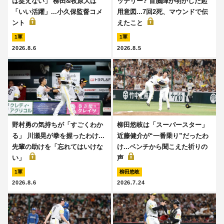
は捉えない」 柳田&牧原大は
ッテリー? 首脳陣が明かした起
「いい活躍」...小久保監督コメ
用意図...7回2死、マウンドで伝
ント
えたこと
1軍
1軍
2026.8.6
2026.8.5
野村勇の気持ちが「すごくわか
柳田悠岐は「スーパースター」
る」 川瀬晃が拳を握ったわけ...
近藤健介が“一番乗り”だったわ
先輩の助けを「忘れてはいけな
け...ベンチから聞こえた祈りの
い」
声
1軍
柳田悠岐
2026.8.6
2026.7.24