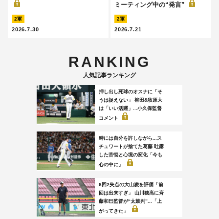
ミーティング中の“発言”
2軍
2軍
2026.7.30
2026.7.21
RANKING
人気記事ランキング
押し出し死球のオスナに「そ
うは捉えない」 柳田&牧原大
は「いい活躍」...小久保監督
コメント
時には自分を許しながら...ス
チュワートが捨てた葛藤 吐露
した苦悩と心境の変化「今も
心の中に」
6回2失点の大山凌を評価「前
回は出来すぎ」 山川穂高に斉
藤和巳監督が“太鼓判”...「上
がってきた」