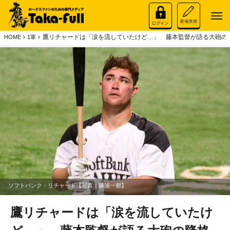
鷹リチャードは「涙を流していたけど…」 藤本監督が語る大砲の
HOME
1軍
ソフトバンク・リチャード【写真：藤浦一都】
鷹リチャードは「涙を流していたけ