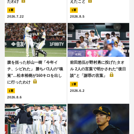
たわけ
えたこと
1軍
1軍
2026.7.22
2026.8.5
腹を括った杉山一樹「今年イ
前田悠伍が野村勇に投げたタオ
チ、シビれた」 勝ちパ3人の“嗅
ル 2人の言葉で明かされた“後日
覚”...松本裕樹が160キロを出し
談”と「謝罪の言葉」
に行ったわけ
1軍
2026.6.2
1軍
2026.8.6