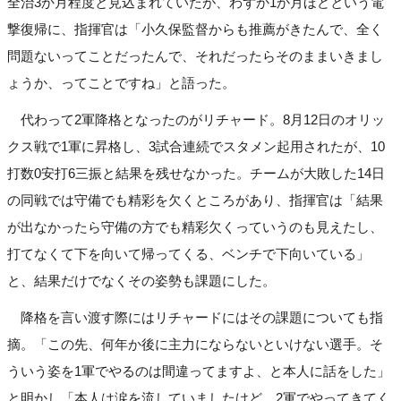
全治3か月程度と見込まれていたが、わずか1か月ほどという電
撃復帰に、指揮官は「小久保監督からも推薦がきたんで、全く
問題ないってことだったんで、それだったらそのままいきまし
ょうか、ってことですね」と語った。
代わって2軍降格となったのがリチャード。8月12日のオリッ
クス戦で1軍に昇格し、3試合連続でスタメン起用されたが、10
打数0安打6三振と結果を残せなかった。チームが大敗した14日
の同戦では守備でも精彩を欠くところがあり、指揮官は「結果
が出なかったら守備の方でも精彩欠くっていうのも見えたし、
打てなくて下を向いて帰ってくる、ベンチで下向いている」
と、結果だけでなくその姿勢も課題にした。
降格を言い渡す際にはリチャードにはその課題についても指
摘。「この先、何年か後に主力にならないといけない選手。そ
ういう姿を1軍でやるのは間違ってますよ、と本人に話をした」
と明かし「本人は涙を流していましたけど、2軍でやってきてく