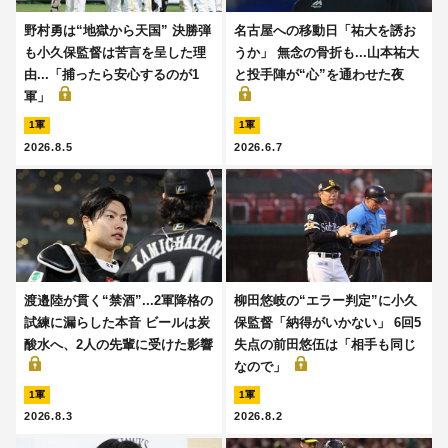
野村勇は“地獄から天国” 決勝弾
名古屋への移動日「祐大を誘お
も小久保監督は苦言を呈した理
うか」 無念の骨折も...山本祐大
由...「捕ったら安心するのが1
と投手陣が“心”を通わせた夜
軍」
1軍
1軍
2026.8.5
2026.6.7
渡邉陸が貫く“禁酒”...2軍降格の
柳田悠岐の“エラー判定”に小久
試練に漏らした本音 ビールは炭
保監督「納得がいかない」 6回5
酸水へ、2人の先輩に受けた影響
失点の前田悠伍は「相手も同じ
なので」
1軍
1軍
2026.8.3
2026.8.2