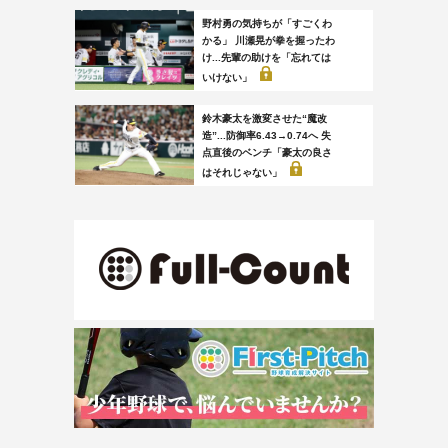
野村勇の気持ちが「すごくわ
かる」 川瀬晃が拳を握ったわ
け...先輩の助けを「忘れては
いけない」
鈴木豪太を激変させた“魔改
造”...防御率6.43→0.74へ 失
点直後のベンチ「豪太の良さ
はそれじゃない」