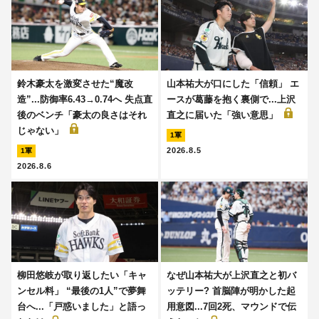
鈴木豪太を激変させた“魔改
山本祐大が口にした「信頼」 エ
造”...防御率6.43→0.74へ 失点直
ースが葛藤を抱く裏側で...上沢
後のベンチ「豪太の良さはそれ
直之に届いた「強い意思」
じゃない」
1軍
2026.8.5
1軍
2026.8.6
柳田悠岐が取り返したい「キャ
なぜ山本祐大が上沢直之と初バ
ンセル料」 “最後の1人”で夢舞
ッテリー? 首脳陣が明かした起
台へ...「戸惑いました」と語っ
用意図...7回2死、マウンドで伝