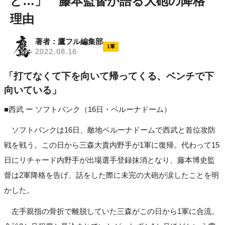
ど…」 藤本監督が語る大砲の降格
理由
著者：鷹フル編集部
1軍
2022.08.16
「打てなくて下を向いて帰ってくる、ベンチで下
向いている」
■西武 ー ソフトバンク（16日・ベルーナドーム）
ソフトバンクは16日、敵地ベルーナドームで西武と首位攻防
戦を戦う。この日から三森大貴内野手が1軍に復帰。代わって15
日にリチャード内野手が出場選手登録抹消となり、藤本博史監
督は2軍降格を告げ、話をした際に未完の大砲が涙したことを明
かした。
左手親指の骨折で離脱していた三森がこの日から1軍に合流。