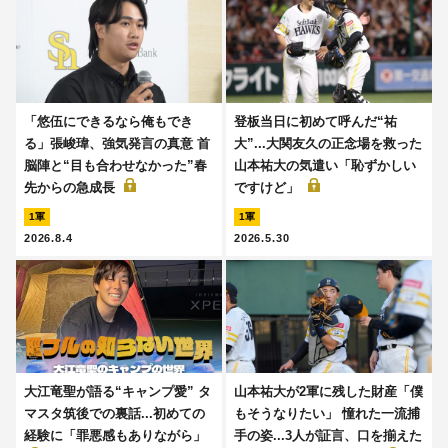
「悠伍にできるなら俺もでき
登板当日に初めて呼んだ“祐
る」張峻瑋、強気発言の真意 首
大”...大関友久の正念場を救った
脳陣と“目も合わせなかった”春
山本祐大の気遣い「恥ずかしい
先からの急成長
ですけど」
1軍
1軍
2026.8.4
2026.5.30
大江竜聖が語る“キャンプ愛” タ
山本祐大が2軍に残した財産「僕
マスタ筑後での裏話...初めての
もそうなりたい」 憧れた一流捕
経験に「罪悪感もありながら」
手の姿...3人が証言、口を揃えた