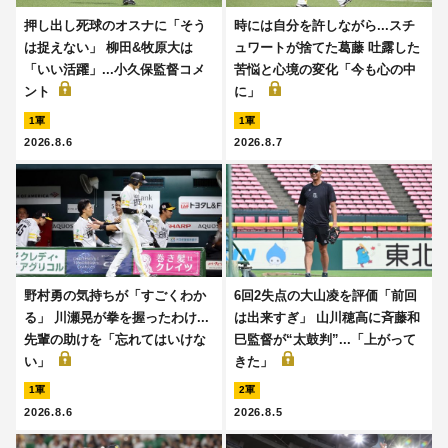
押し出し死球のオスナに「そう
時には自分を許しながら...スチ
は捉えない」 柳田&牧原大は
ュワートが捨てた葛藤 吐露した
「いい活躍」...小久保監督コメ
苦悩と心境の変化「今も心の中
ント
に」
1軍
1軍
2026.8.6
2026.8.7
野村勇の気持ちが「すごくわか
6回2失点の大山凌を評価「前回
る」 川瀬晃が拳を握ったわけ...
は出来すぎ」 山川穂高に斉藤和
先輩の助けを「忘れてはいけな
巳監督が“太鼓判”...「上がって
い」
きた」
1軍
2軍
2026.8.6
2026.8.5