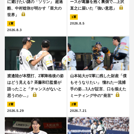
に避けたい謎の「ソリン」 超過
ースが葛藤を抱く裏側で...上沢
酷、中村稔弥が明かす「亜大の
直之に届いた「強い意思」
世界」
1軍
2026.8.5
1軍
2026.8.3
渡邉陸が本塁打、2軍降格後の姿
山本祐大が2軍に残した財産「僕
はどう見える? 斉藤和巳監督が
もそうなりたい」 憧れた一流捕
語ったこと「チャンスがないと
手の姿...3人が証言、口を揃えた
思うのか...」
ミーティング中の“発言”
2軍
2軍
2026.5.29
2026.7.21