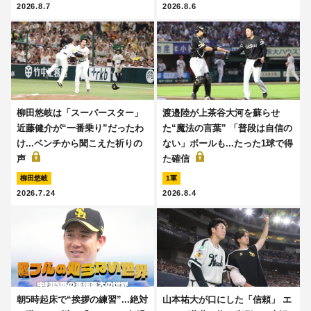
2026.8.7
2026.8.6
柳田悠岐は「スーパースター」
渡邉陸が上茶谷大河を蘇らせ
近藤健介が“一番乗り”だったわ
た“魔法の言葉” 「普段は自信の
け...ベンチから聞こえた祈りの
ない」ボールも...たった1球で得
声
た確信
柳田悠岐
1軍
2026.7.24
2026.8.4
朝5時起床で“挨拶の練習”...絶対
山本祐大が口にした「信頼」 エ