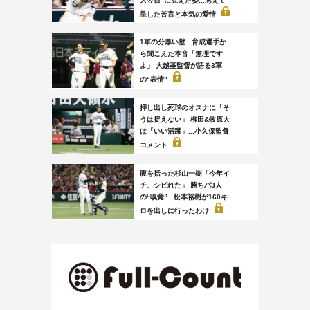
ス翌日”に見えた姿...あえて
呈した苦言と本気の愛情
1軍の分厚い壁...育成選手か
ら聞こえた本音「無理です
よ」 大越基監督が語る3軍
の“表情”
押し出し死球のオスナに「そ
うは捉えない」 柳田&牧原大
は「いい活躍」...小久保監督
コメント
腹を括った杉山一樹「今年イ
チ、シビれた」 勝ちパ3人
の“嗅覚”...松本裕樹が160キ
ロを出しに行ったわけ