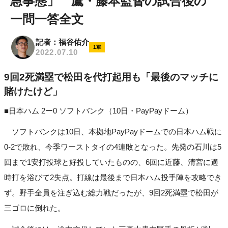
急事態」 鷹・藤本監督の試合後の
一問一答全文
記者：福谷佑介
1軍
2022.07.10
9回2死満塁で松田を代打起用も「最後のマッチに
賭けたけど」
■日本ハム 2ー0 ソフトバンク（10日・PayPayドーム）
ソフトバンクは10日、本拠地PayPayドームでの日本ハム戦に
0-2で敗れ、今季ワーストタイの4連敗となった。先発の石川は5
回まで1安打投球と好投していたものの、6回に近藤、清宮に適
時打を浴びて2失点。打線は最後まで日本ハム投手陣を攻略でき
ず。野手全員を注ぎ込む総力戦だったが、9回2死満塁で松田が
三ゴロに倒れた。