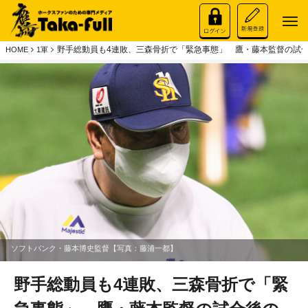
野手総動員も4連敗、三森骨折で「緊急事態」 鷹・藤本監督の試
HOME
1軍
ソフトバンク・藤本博史監督【写真：藤浦一都】
野手総動員も4連敗、三森骨折で「緊