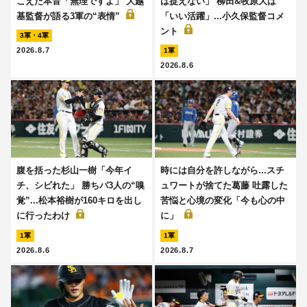
こえた本音「無理ですよ」 大越
は捉えない」 柳田&牧原大は
基監督が語る3軍の“表情”
「いい活躍」...小久保監督コメ
ント
3軍・4軍
2026.8.7
1軍
2026.8.6
腹を括った杉山一樹「今年イ
時には自分を許しながら...スチ
チ、シビれた」 勝ちパ3人の“嗅
ュワートが捨てた葛藤 吐露した
覚”...松本裕樹が160キロを出し
苦悩と心境の変化「今も心の中
に行ったわけ
に」
1軍
1軍
2026.8.6
2026.8.7