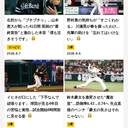
右肘から「ブチブチッ」...山本
野村勇の気持ちが「すごくわか
恵大が戦った41日間 医師の“最
る」 川瀬晃が拳を握ったわけ...
終宣告”と激白した本音「僕も泣
先輩の助けを「忘れてはいけな
きそうです」
い」
リハビリ
1軍
2026.8.7
2026.8.6
イヒネが口にした「下手なんで
鈴木豪太を激変させた“魔改
頑張ります」 球団が見る4年目
造”...防御率6.43→0.74へ 失点直
の苦悩と覚悟...試合開始8時間前
後のベンチ「豪太の良さはそれ
に見せる姿
じゃない」
2軍
1軍