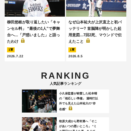
柳田悠岐が取り返したい「キャ
なぜ山本祐大が上沢直之と初バ
ンセル料」 “最後の1人”で夢舞
ッテリー? 首脳陣が明かした起
台へ...「戸惑いました」と語っ
用意図...7回2死、マウンドで伝
たわけ
えたこと
1軍
1軍
2026.7.22
2026.8.5
RANKING
人気記事ランキング
小久保監督が称賛した松本晴
の「相応しい準備」 適時打以
外でも見えた山本祐大の“存
在感”
牧原大成から野村勇へ「そこ
があいつの悪いところ」 “ミ