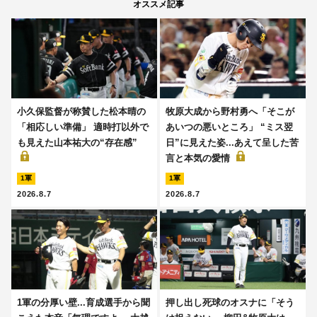
オススメ記事
小久保監督が称賛した松本晴の
牧原大成から野村勇へ「そこが
「相応しい準備」 適時打以外で
あいつの悪いところ」 “ミス翌
も見えた山本祐大の“存在感”
日”に見えた姿...あえて呈した苦
言と本気の愛情
1軍
1軍
2026.8.7
2026.8.7
1軍の分厚い壁...育成選手から聞
押し出し死球のオスナに「そう