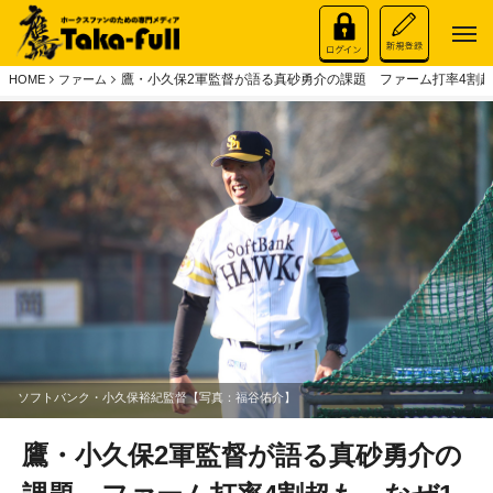
鷹・小久保2軍監督が語る真砂勇介の課題 ファーム打率4割超
HOME
ファーム
ソフトバンク・小久保裕紀監督【写真：福谷佑介】
鷹・小久保2軍監督が語る真砂勇介の