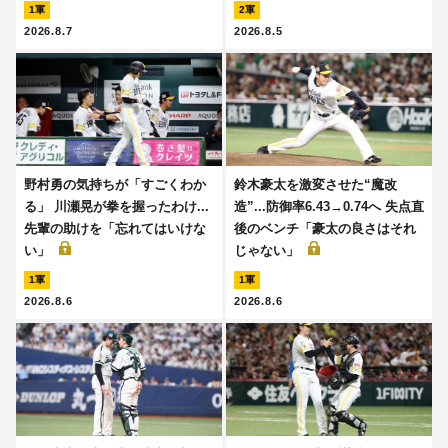
1軍
2軍
2026.8.7
2026.8.5
野村勇の気持ちが「すごくわか
鈴木豪太を激変させた“魔改
る」 川瀬晃が拳を握ったわけ...
造”...防御率6.43→0.74へ 失点直
先輩の助けを「忘れてはいけな
後のベンチ「豪太の良さはそれ
い」
じゃない」
1軍
1軍
2026.8.6
2026.8.6