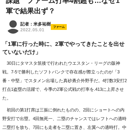
課題 ファーム打率4割超も…なぜ1
軍で結果出ず？
記者：米多祐樹
ファーム
2022.05.01
「1軍に行った時に、2軍でやってきたことを出せ
ていないだけ」
30日にタマスタ筑後で行われたウエスタン・リーグの阪神
戦。7-5で勝利したソフトバンクで存在感が際立ったのが「3
番・中堅」でスタメン出場した真砂勇介外野手だ。4打数3安打2
打点1盗塁の活躍で、今季の2軍公式戦の打率を.413に上昇させ
た。
初回の第1打席は三振に倒れたものの、2回にショートへの内
野安打で出塁。4回無死一、二塁のチャンスではレフトへの適時
二塁打を放ち、7回にも走者を二塁に置き、左翼への適時打。中