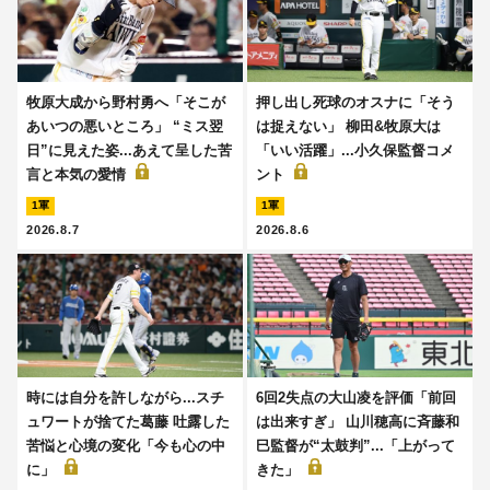
牧原大成から野村勇へ「そこが
押し出し死球のオスナに「そう
あいつの悪いところ」 “ミス翌
は捉えない」 柳田&牧原大は
日”に見えた姿...あえて呈した苦
「いい活躍」...小久保監督コメ
言と本気の愛情
ント
1軍
1軍
2026.8.7
2026.8.6
時には自分を許しながら...スチ
6回2失点の大山凌を評価「前回
ュワートが捨てた葛藤 吐露した
は出来すぎ」 山川穂高に斉藤和
苦悩と心境の変化「今も心の中
巳監督が“太鼓判”...「上がって
に」
きた」