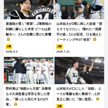
渡邉陸が貫く“禁酒”...2軍降格の
山本祐大が2軍に残した財産「僕
試練に漏らした本音 ビールは炭
もそうなりたい」 憧れた一流捕
酸水へ、2人の先輩に受けた影響
手の姿...3人が証言、口を揃えた
ミーティング中の“発言”
1軍
2軍
2026.8.3
2026.7.21
野村勇は“地獄から天国” 決勝弾
山本祐大が口にした「信頼」 エ
も小久保監督は苦言を呈した理
ースが葛藤を抱く裏側で...上沢
由...「捕ったら安心するのが1
直之に届いた「強い意思」
軍」
1軍