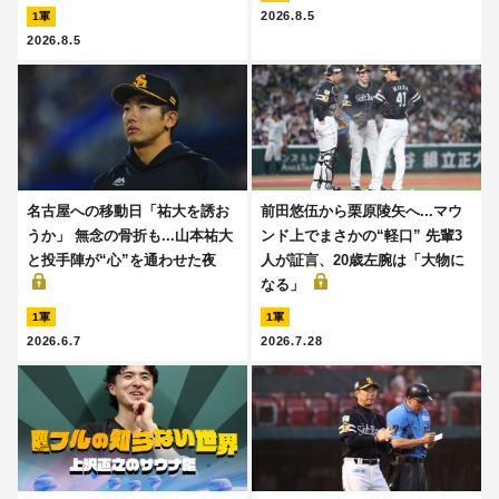
2026.8.5
1軍
2026.8.5
名古屋への移動日「祐大を誘お
前田悠伍から栗原陵矢へ...マウ
うか」 無念の骨折も...山本祐大
ンド上でまさかの“軽口” 先輩3
と投手陣が“心”を通わせた夜
人が証言、20歳左腕は「大物に
なる」
1軍
1軍
2026.6.7
2026.7.28