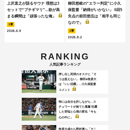
上沢直之が語るサウナ 理想は3
柳田悠岐の“エラー判定”に小久
セットで“ブチギマリ”...欲が高
保監督「納得がいかない」 6回5
まる瞬間は「頑張ったな俺」
失点の前田悠伍は「相手も同じ
なので」
1軍
2026.6.9
1軍
2026.8.2
RANKING
人気記事ランキング
押し出し死球のオスナに「そ
うは捉えない」 柳田&牧原大
は「いい活躍」...小久保監督
コメント
時には自分を許しながら...ス
チュワートが捨てた葛藤 吐露
した苦悩と心境の変化「今も
心の中に」
牧原大成から野村勇へ「そこ