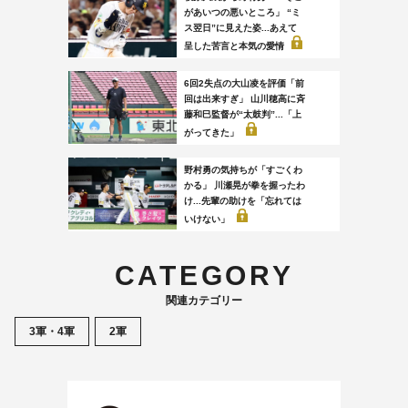
があいつの悪いところ」 “ミ
ス翌日”に見えた姿...あえて
呈した苦言と本気の愛情
6回2失点の大山凌を評価「前
回は出来すぎ」 山川穂高に斉
藤和巳監督が“太鼓判”...「上
がってきた」
野村勇の気持ちが「すごくわ
かる」 川瀬晃が拳を握ったわ
け...先輩の助けを「忘れては
いけない」
CATEGORY
関連カテゴリー
3軍・4軍
2軍