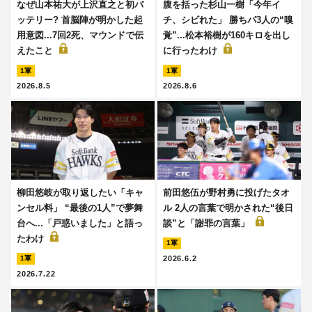
なぜ山本祐大が上沢直之と初バ
腹を括った杉山一樹「今年イ
ッテリー? 首脳陣が明かした起
チ、シビれた」 勝ちパ3人の“嗅
用意図...7回2死、マウンドで伝
覚”...松本裕樹が160キロを出し
えたこと
に行ったわけ
1軍
1軍
2026.8.5
2026.8.6
柳田悠岐が取り返したい「キャ
前田悠伍が野村勇に投げたタオ
ンセル料」 “最後の1人”で夢舞
ル 2人の言葉で明かされた“後日
台へ...「戸惑いました」と語っ
談”と「謝罪の言葉」
たわけ
1軍
2026.6.2
1軍
2026.7.22