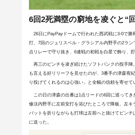
6回2死満塁の窮地を凌ぐと“
26日にPayPayドームで行われた西武戦に3-0
打、7回のジュリスベル・グラシアル内野手の2ラン
点リレーで守り抜き、6連戦の初戦を白星で飾り、貯
再三のピンチを凌ぎ続けたソフトバンクの投手陣。
も言える好リリーフを見せたのが、3番手の津森宥
り投げてくれるのは心強い」と全幅の信頼を寄せて
この日の津森の出番は1点リードの6回に巡ってき
修汰内野手に左前安打を浴びたところで降板。左キ
バットを折りながらも打球は左前へと抜けてピンチ
に送った。