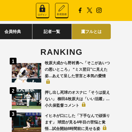
会員特典
記者一覧
鷹フルとは
RANKING
牧原大成から野村勇へ「そこがあいつ
の悪いところ」 “ミス翌日”に見えた
姿...あえて呈した苦言と本気の愛情
押し出し死球のオスナに「そうは捉え
ない」 柳田&牧原大は「いい活躍」...
小久保監督コメント
イヒネが口にした「下手なんで頑張り
ます」 球団が見る4年目の苦悩と覚
悟...試合開始8時間前に見せる姿