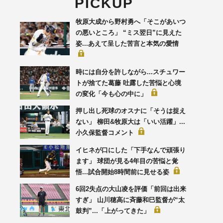
PICKUP
牧原大成から野村勇へ「そこがあいつ
の悪いところ」 “ミス翌日”に見えた
姿...あえて呈した苦言と本気の愛情
時には自分を許しながら...スチュワー
トが捨てた葛藤 吐露した苦悩と心境
の変化「今も心の中に」
押し出し死球のオスナに「そうは捉え
ない」 柳田&牧原大は「いい活躍」...
小久保監督コメント
イヒネが口にした「下手なんで頑張り
ます」 球団が見る4年目の苦悩と覚
悟...試合開始8時間前に見せる姿
6回2失点の大山凌を評価「前回は出来
すぎ」 山川穂高に斉藤和巳監督が“太
鼓判”...「上がってきた」