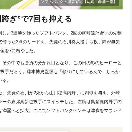
ソフトバンク・津森宥紀【写真：藤浦一都】
回跨ぎ”で7回も抑える
で勝利し、3連勝を飾ったソフトバンク。2回の柳町達外野手の先制
で奪った3点のリードを、先発の石川柊太投手ら投手陣が無失
金を7に増やした。
その中でも勝負の分かれ目となり、この日の影のヒーローと
紀投手だろう。藤本博史監督も「頼りにしているんで、しっか
いる。
た。先発の石川が2死から山川穂高内野手に四球を与え、外崎
ラーの嘉弥真新也投手にスイッチした。左腕は呉念庭内野手の
は満塁へと拡大。ここでソフトバンクベンチは津森をマウンド