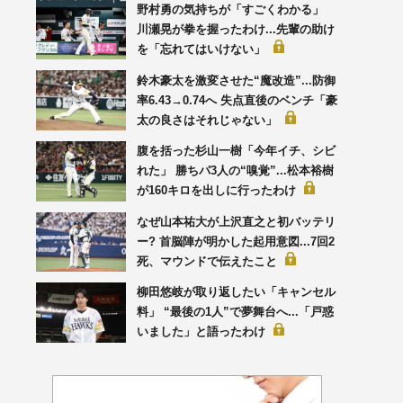
野村勇の気持ちが「すごくわかる」
川瀬晃が拳を握ったわけ...先輩の助け
を「忘れてはいけない」
鈴木豪太を激変させた“魔改造”...防御
率6.43→0.74へ 失点直後のベンチ「豪
太の良さはそれじゃない」
腹を括った杉山一樹「今年イチ、シビ
れた」 勝ちパ3人の“嗅覚”...松本裕樹
が160キロを出しに行ったわけ
なぜ山本祐大が上沢直之と初バッテリ
ー? 首脳陣が明かした起用意図...7回2
死、マウンドで伝えたこと
柳田悠岐が取り返したい「キャンセル
料」 “最後の1人”で夢舞台へ...「戸惑
いました」と語ったわけ