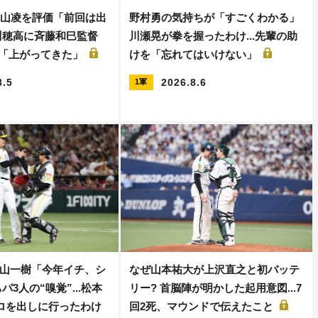
大山凌を評価「前回は出
野村勇の気持ちが「すごくわかる」
川穂高に斉藤和巳監督
川瀬晃が拳を握ったわけ...先輩の助
..「上がってきた」
けを「忘れてはいけない」
8.5
2026.8.6
1軍
山一樹「今年イチ、シ
なぜ山本祐大が上沢直之と初バッテ
パ3人の“嗅覚”...松本
リー? 首脳陣が明かした起用意図...7
キロを出しに行ったわけ
回2死、マウンドで伝えたこと