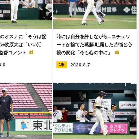
のオスナに「そうは捉
時には自分を許しながら...スチュワ
田&牧原大は「いい活
ートが捨てた葛藤 吐露した苦悩と心
保監督コメント
境の変化「今も心の中に」
8.6
2026.8.7
1軍