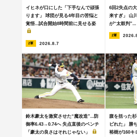
イヒネが口にした「下手なんで頑張
6回2失点の
ります」 球団が見る4年目の苦悩と
来すぎ」 山
覚悟...試合開始8時間前に見せる姿
が“太鼓判”.
2026.
2軍
2026.8.7
2軍
鈴木豪太を激変させた“魔改造”...防
腹を括った杉
御率6.43→0.74へ 失点直後のベンチ
ビれた」 勝ち
「豪太の良さはそれじゃない」
裕樹が160