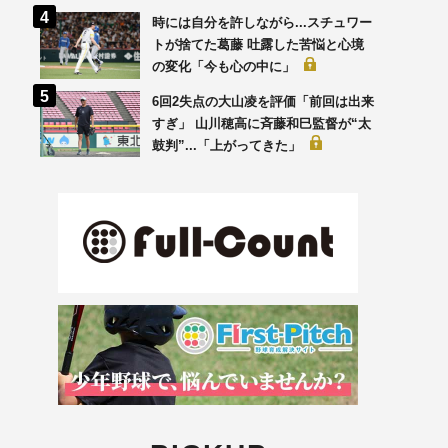
時には自分を許しながら...スチュワー
トが捨てた葛藤 吐露した苦悩と心境
の変化「今も心の中に」
6回2失点の大山凌を評価「前回は出来
すぎ」 山川穂高に斉藤和巳監督が“太
鼓判”...「上がってきた」