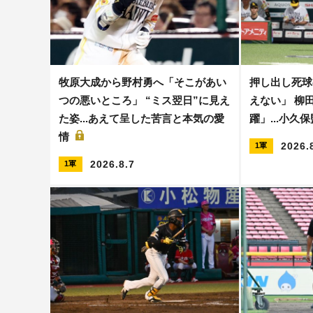
牧原大成から野村勇へ「そこがあい
押し出し死球
つの悪いところ」 “ミス翌日”に見え
えない」 柳
た姿...あえて呈した苦言と本気の愛
躍」...小久
情
2026.
1軍
2026.8.7
1軍