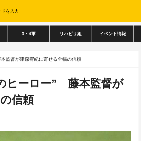
3・4軍
リハビリ組
イベント情報
藤本監督が津森宥紀に寄せる全幅の信頼
のヒーロー” 藤本監督が
幅の信頼