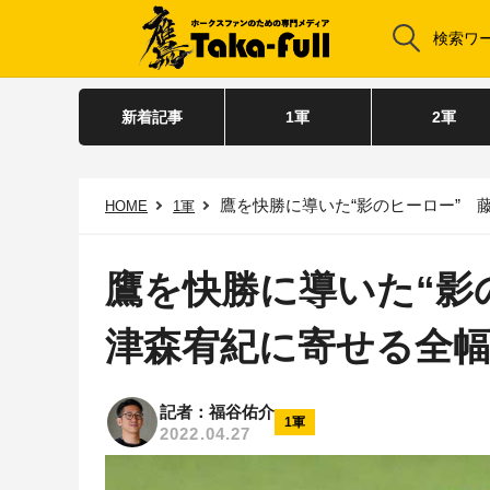
新着記事
1軍
2軍
鷹を快勝に導いた“影のヒーロー” 
HOME
1軍
鷹を快勝に導いた“影
津森宥紀に寄せる全
記者：福谷佑介
1軍
2022.04.27