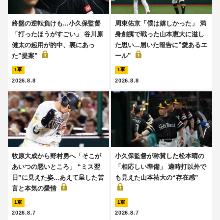
終盤の逆転負けも...小久保監督
周東佑京「僕は嬉しかった」 満
「打ったほうがすごい」 谷川原
身創痍で戦った山本恵大に溢し
健太の起用が的中、裏にあっ
た思い...届いた報告に”愛あるエ
た”提案”
ール”
1軍
1軍
2026.8.8
2026.8.8
牧原大成から野村勇へ「そこが
小久保監督が称賛した松本晴の
あいつの悪いところ」 “ミス翌
「相応しい準備」 適時打以外で
日”に見えた姿...あえて呈した苦
も見えた山本祐大の“存在感”
言と本気の愛情
1軍
1軍
2026.8.7
2026.8.7