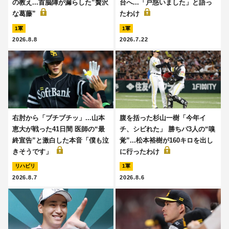
の教え...首脳陣が漏らした”贅沢
台へ...「戸惑いました」と語っ
な葛藤”
たわけ
1軍
1軍
2026.8.8
2026.7.22
右肘から「ブチブチッ」...山本
腹を括った杉山一樹「今年イ
恵大が戦った41日間 医師の“最
チ、シビれた」 勝ちパ3人の“嗅
終宣告”と激白した本音「僕も泣
覚”...松本裕樹が160キロを出し
きそうです」
に行ったわけ
リハビリ
1軍
2026.8.7
2026.8.6