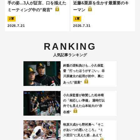
手の姿...3人が証言、口を揃えた
近藤&栗原を生かす最重要のキ
ミーティング中の“発言”
ーマン
2軍
1軍
2026.7.21
2026.7.31
RANKING
人気記事ランキング
終盤の逆転負けも...小久保監
督「打ったほうがすごい」 谷
川原健太の起用が的中、裏に
あった”提案”
小久保監督が称賛した松本晴
の「相応しい準備」 適時打以
外でも見えた山本祐大の“存
在感”
牧原大成から野村勇へ「そこ
があいつの悪いところ」 “ミ
ス翌日”に見えた姿...あえて