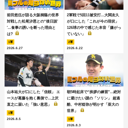
前田悠伍が語る大阪桐蔭の世界
2軍戦で5回11被安打...大関友久
対戦した松尾汐恩との“後日談′
が口にした「これが今の現状」
′...食事の誘いを断った理由と
126球の中で感じた本音「嫌がっ
は?
ていない」
1軍
2軍
2026.6.27
2026.6.22
山本祐大が口にした「信頼」 エ
朝5時起床で“挨拶の練習”...絶対
ースが葛藤を抱く裏側で...上沢
に避けたい謎の「ソリン」 超過
直之に届いた「強い意思」
酷、中村稔弥が明かす「亜大の
世界」
1軍
2026.8.5
1軍
2026.8.3