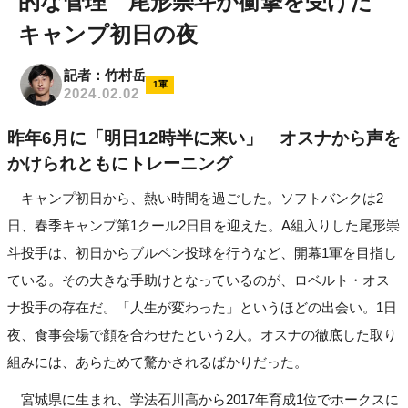
的な管理 尾形崇斗が衝撃を受けた
キャンプ初日の夜
記者：竹村岳
1軍
2024.02.02
昨年6月に「明日12時半に来い」 オスナから声を
かけられともにトレーニング
キャンプ初日から、熱い時間を過ごした。ソフトバンクは2
日、春季キャンプ第1クール2日目を迎えた。A組入りした尾形崇
斗投手は、初日からブルペン投球を行うなど、開幕1軍を目指し
ている。その大きな手助けとなっているのが、ロベルト・オス
ナ投手の存在だ。「人生が変わった」というほどの出会い。1日
夜、食事会場で顔を合わせたという2人。オスナの徹底した取り
組みには、あらためて驚かされるばかりだった。
宮城県に生まれ、学法石川高から2017年育成1位でホークスに