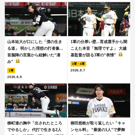
山本祐大が口にした「僕の生き
1軍の分厚い壁...育成選手から聞
る道」 明かした理想の打者像...
こえた本音「無理ですよ」 大越
首脳陣の言葉から紐解いた“凄
基監督が語る3軍の“表情”
み”
3軍・4軍
2026.8.7
1軍
2026.8.8
柳町達の胸中「出されたところ
柳田悠岐が取り返したい「キャ
でやるしか」 代打で生きる2人
ンセル料」 “最後の1人”で夢舞