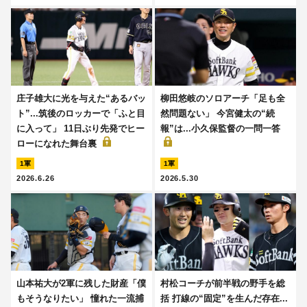
庄子雄大に光を与えた“あるバッ
柳田悠岐のソロアーチ「足も全
ト”...筑後のロッカーで「ふと目
然問題ない」 今宮健太の“続
に入って」 11日ぶり先発でヒー
報”は...小久保監督の一問一答
ローになれた舞台裏
1軍
1軍
2026.6.26
2026.5.30
山本祐大が2軍に残した財産「僕
村松コーチが前半戦の野手を総
もそうなりたい」 憧れた一流捕
括 打線の“固定”を生んだ存在...