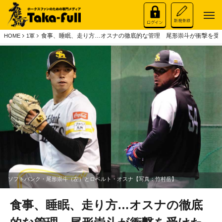
食事、睡眠、走り方…オスナの徹底的な管理 尾形崇斗が衝撃を受
HOME
1軍
ソフトバンク・尾形崇斗（左）とロベルト・オスナ【写真：竹村岳】
食事、睡眠、走り方…オスナの徹底