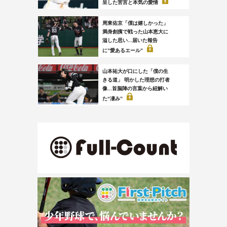
呈した苦言と本気の愛情
周東佑京「僕は嬉しかった」
満身創痍で戦った山本恵大に
溢した思い...届いた報告
に”愛あるエール”
山本祐大が口にした「僕の生
きる道」 明かした理想の打者
像...首脳陣の言葉から紐解い
た“凄み”