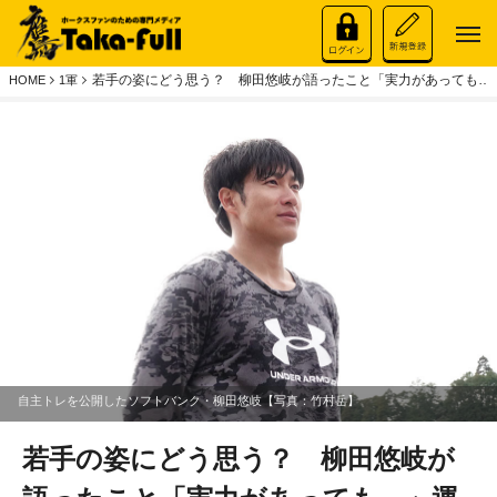
若手の姿にどう思う？ 柳田悠岐が語ったこと「実力があっても…
HOME
1軍
自主トレを公開したソフトバンク・柳田悠岐【写真：竹村岳】
若手の姿にどう思う？ 柳田悠岐が