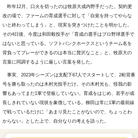
昨年12月、口火を切ったのは牧原大成内野手だった。契約更
改の場で、ファームの育成選手に対して「自覚を持ってやらな
いと終わってしまう」と、現実を突きつけたことを明かした。
その4日後、今度は和田毅投手が「育成の選手はプロ野球選手で
はないと思っている。ソフトバンクホークスというチーム名を
背負ってプレーができるのは本当に贅沢なこと」と、牧原大の
言葉に同調するように厳しい言葉を発した。
事実、2023年シーズンは支配下67人でスタートして、2桁背番
号を勝ち取ったのは木村光投手だけ。その木村光も、怪我の影
響もあってまだ1軍で登板していない。育成をはじめ、若手が成
長しきれていない現状を象徴している。柳田は常に1軍の最前線
で戦っているだけに「あまり見たことがないので、ちょっとわ
からない」とした上で、自分なりの考えを語った。