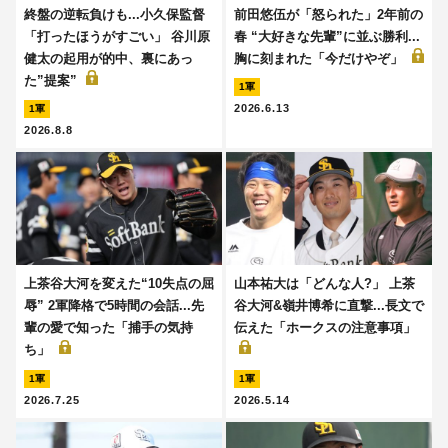
終盤の逆転負けも...小久保監督
前田悠伍が「怒られた」2年前の
「打ったほうがすごい」 谷川原
春 “大好きな先輩”に並ぶ勝利...
健太の起用が的中、裏にあっ
胸に刻まれた「今だけやぞ」
た”提案”
1軍
2026.6.13
1軍
2026.8.8
上茶谷大河を変えた“10失点の屈
山本祐大は「どんな人?」 上茶
辱” 2軍降格で5時間の会話...先
谷大河&嶺井博希に直撃...長文で
輩の愛で知った「捕手の気持
伝えた「ホークスの注意事項」
ち」
1軍
1軍
2026.7.25
2026.5.14