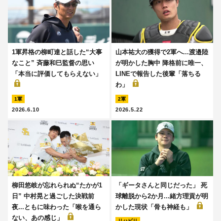
1軍昇格の柳町達と話した“大事
山本祐大の獲得で2軍へ...渡邉陸
なこと” 斉藤和巳監督の思い
が明かした胸中 降格前に唯一、
「本当に評価してもらえない」
LINEで報告した後輩「落ちる
わ」
1軍
2軍
2026.6.10
2026.5.22
柳田悠岐が忘れられぬ“たかが1
「ギータさんと同じだった」 死
日” 中村晃と過ごした決戦前
球離脱から2か月...緒方理貢が明
夜...ともに味わった「喉を通ら
かした現状「骨も神経も」
ない、あの感じ」
リハビリ