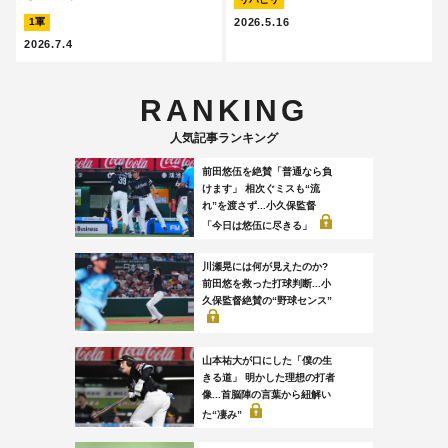
2026.5.16
1軍
2026.7.4
RANKING
人気記事ランキング
前田悠伍を絶賛「普通なら負
けます」 相次ぐミスも“流
れ”を渡さず...小久保監督
「今日は悠伍に尽きる」
川瀬晃には何が見えたのか?
前田悠を救った打球判断...小
久保監督絶賛の“野球センス”
山本祐大が口にした「僕の生
きる道」 明かした理想の打者
像...首脳陣の言葉から紐解い
た“凄み”