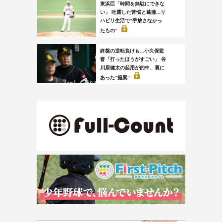
東浜巨「時間を無駄にできな
い」 吐露した苦悩と葛藤...リ
ハビリ生活で“手放さなかっ
たもの”
終盤の逆転負けも...小久保監
督「打ったほうがすごい」 谷
川原健太の起用が的中、裏に
あった”提案”