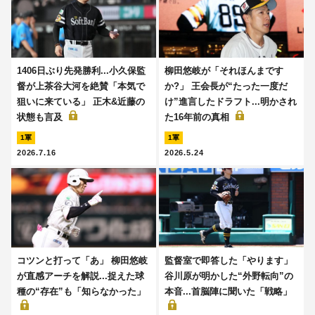
1406日ぶり先発勝利...小久保監
柳田悠岐が「それほんまです
督が上茶谷大河を絶賛「本気で
か?」 王会長が“たった一度だ
狙いに来ている」 正木&近藤の
け”進言したドラフト...明かされ
状態も言及
た16年前の真相
1軍
1軍
2026.7.16
2026.5.24
コツンと打って「あ」 柳田悠岐
監督室で即答した「やります」
が直感アーチを解説...捉えた球
谷川原が明かした“外野転向”の
種の“存在”も「知らなかった」
本音...首脳陣に聞いた「戦略」