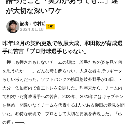
語ったこと「実力があっても…」運
が大切な深いワケ
記者：竹村岳
1軍
2024.01.18
昨年12月の契約更改で牧原大成、和田毅が育成選
手に苦言「プロ野球選手じゃない」
押しも押されもしないチームの顔は、若手たちの姿を見て何
を思うのか――。どんな時も飾らない、大きな器を持つギータ
らしい考えだった。ソフトバンクの柳田悠岐外野手が18日、・
大分・佐伯市内で自主トレを公開した。昨年末から、チーム内
で相次いだ育成選手への苦言。2022年、2023年にはキャプテン
を務め、間違いなくチームを代表する1人である柳田の意見を聞
いた。独特な表現で、プロとして大切な要素を表現した。「己
の運」――。