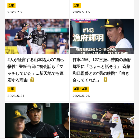
1軍
1軍
2026.7.2
2026.5.15
2人が証言する山本祐大の”自己
打率.156、127三振...苦悩の漁府
犠牲” 登板当日に初会話も「マ
輝羽に「ちょっと話そう」 斉藤
ッチしていた」...新天地でも適
和巳監督との“男の晩酌”「向き
応する理由
合ってくれた」
1軍
3軍・4軍
2026.5.21
2026.5.26