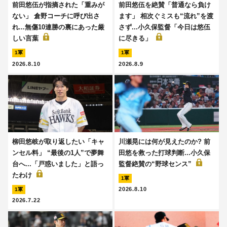
前田悠伍が指摘された「重みが
前田悠伍を絶賛「普通なら負け
ない」 倉野コーチに呼び出さ
ます」 相次ぐミスも“流れ”を渡
れ...無傷10連勝の裏にあった厳
さず...小久保監督「今日は悠伍
しい言葉
に尽きる」
1軍
1軍
2026.8.10
2026.8.9
柳田悠岐が取り返したい「キャ
川瀬晃には何が見えたのか? 前
ンセル料」 “最後の1人”で夢舞
田悠を救った打球判断...小久保
台へ...「戸惑いました」と語っ
監督絶賛の“野球センス”
たわけ
1軍
2026.8.10
1軍
2026.7.22