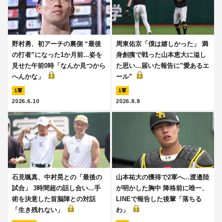
野村勇、初アーチの裏側 “最後
周東佑京「僕は嬉しかった」 満
の打者”になった1か月前...姿を
身創痍で戦った山本恵大に溢し
見せた午前0時「なんか見つから
た思い...届いた報告に”愛あるエ
へんかな」
ール”
1軍
1軍
2026.6.10
2026.8.8
石見颯真、中村晃との「最後の
山本祐大の獲得で2軍へ...渡邉陸
試合」 3時間超の話し合い...手
が明かした胸中 降格前に唯一、
術を決意した首脳陣との対話
LINEで報告した後輩「落ちる
「生き残れない」
わ」