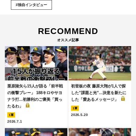
#独自インタビュー
RECOMMEND
オススメ記事
栗原陵矢ら15人が語る「前半戦
初登板の夜 藤原大翔が1人で探
の衝撃プレー」 188キロやサヨ
した”課題と光”...決意を新たに
ナラ打...初勝利のご褒美「買っ
した「愛あるメッセージ」
たるわ」
1軍
2026.5.20
1軍
2026.7.1