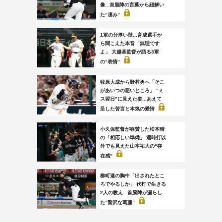
像...首脳陣の言葉から紐解い
た“凄み”
1軍の分厚い壁...育成選手か
ら聞こえた本音「無理です
よ」 大越基監督が語る3軍
の“表情”
牧原大成から野村勇へ「そこ
があいつの悪いところ」 “ミ
ス翌日”に見えた姿...あえて
呈した苦言と本気の愛情
小久保監督が称賛した松本晴
の「相応しい準備」 適時打以
外でも見えた山本祐大の“存
在感”
柳町達の胸中「出されたとこ
ろでやるしか」 代打で生きる
2人の教え...首脳陣が漏らし
た”贅沢な葛藤”