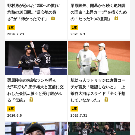
野村勇が恐れた“2軍への慣れ”
栗原陵矢、開幕から続く絶好調
灼熱の10日間...“居心地の良
の理由 “上昇カーブ”を描くため
さ”が「怖かったです」
の「たった1つの意識」
1軍
1軍
2026.7.23
2026.6.3
栗原陵矢の先制2ランを呼ん
新助っ人ラトリッジに倉野コー
だ”耳打ち” 庄子雄大と直前に交
チが言及「確認しないと」...上
わした会話...脈々と受け継がれ
茶谷大河はスライド「全く予想
る「伝統」
していなかった」
1軍
1軍
2026.6.5
2026.7.31