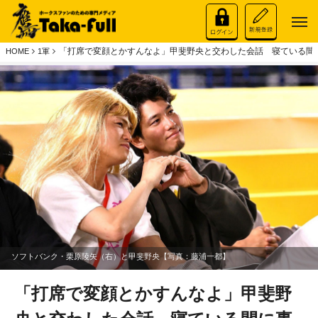
「打席で変顔とかすんなよ」甲斐野央と交わした会話 寝ている間に
HOME
1軍
ソフトバンク・栗原陵矢（右）と甲斐野央【写真：藤浦一都】
「打席で変顔とかすんなよ」甲斐野