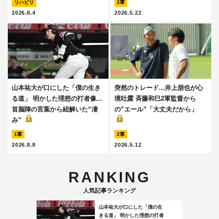
リハビリ
2軍
2026.8.4
2026.5.22
山本祐大が口にした「僕の生き
突然のトレード...井上朋也が心
る道」 明かした理想の打者像...
境吐露 斉藤和巳2軍監督から
首脳陣の言葉から紐解いた“凄
の”エール”「大丈夫だから」
み”
1軍
2軍
2026.8.8
2026.5.12
RANKING
人気記事ランキング
山本祐大が口にした「僕の生
きる道」 明かした理想の打者