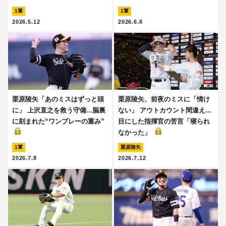
1軍
1軍
2026.5.12
2026.6.8
栗原陵矢「あのミスはずっと頭
栗原陵矢、前夜のミスに「情け
に」 上沢直之を救う守備...脳裏
ない」 アウトカウント間違え...
に刻まれた“ワンプレーの重み”
目にした指揮官の苦言「寝られ
なかった」
1軍
栗原陵矢
2026.7.8
2026.7.12