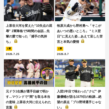
上茶谷大河を変えた“10失点の屈
牧原大成から野村勇へ「そこが
辱” 2軍降格で5時間の会話...先
あいつの悪いところ」 “ミス翌
輩の愛で知った「捕手の気持
日”に見えた姿...あえて呈した苦
ち」
言と本気の愛情
1軍
1軍
2026.7.25
2026.8.7
元ドラ1右腕が選手目線で明か
入団1年目で味わった“クビ” 伊
す...マウンドで“間”を取る本当
藤優輔が語る1679日の軌跡...絶
の意味 上茶谷大河に伝えられた
望の原点「プロ野球選手じゃな
言葉
い」