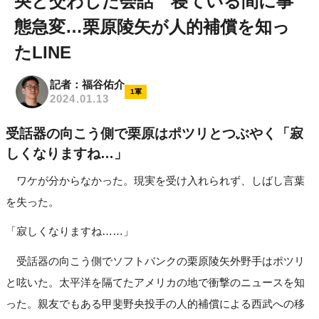
央と交わした会話 寝ている間に事
態急変…栗原陵矢が人的補償を知っ
たLINE
記者：福谷佑介
1軍
2024.01.13
受話器の向こう側で栗原はポツリとつぶやく「寂
しくなりますね…」
ワケが分からなかった。現実を受け入れられず、しばし言葉
を失った。
「寂しくなりますね……」
受話器の向こう側でソフトバンクの栗原陵矢外野手はポツリ
と呟いた。太平洋を隔てたアメリカの地で衝撃のニュースを知
った。親友でもある甲斐野央投手の人的補償による西武への移