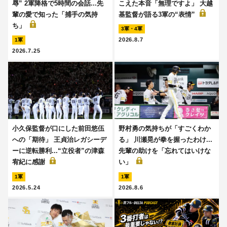
辱” 2軍降格で5時間の会話...先
こえた本音「無理ですよ」 大越
輩の愛で知った「捕手の気持
基監督が語る3軍の“表情”
ち」
3軍・4軍
2026.8.7
1軍
2026.7.25
小久保監督が口にした前田悠伍
野村勇の気持ちが「すごくわか
への「期待」 王貞治レガシーデ
る」 川瀬晃が拳を握ったわけ...
ーに逆転勝利...“立役者”の津森
先輩の助けを「忘れてはいけな
宥紀に感謝
い」
1軍
1軍
2026.5.24
2026.8.6