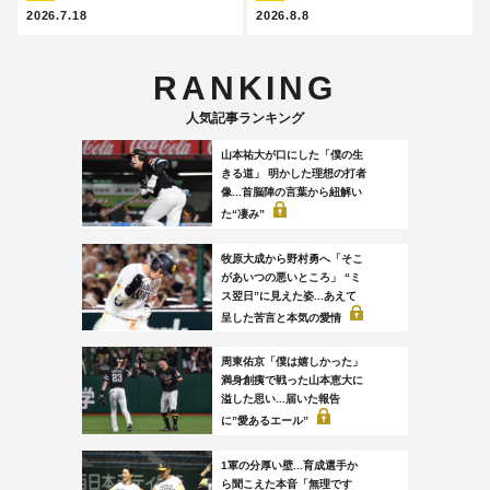
2026.7.18
2026.8.8
RANKING
人気記事ランキング
山本祐大が口にした「僕の生
きる道」 明かした理想の打者
像...首脳陣の言葉から紐解い
た“凄み”
牧原大成から野村勇へ「そこ
があいつの悪いところ」 “ミ
ス翌日”に見えた姿...あえて
呈した苦言と本気の愛情
周東佑京「僕は嬉しかった」
満身創痍で戦った山本恵大に
溢した思い...届いた報告
に”愛あるエール”
1軍の分厚い壁...育成選手か
ら聞こえた本音「無理です