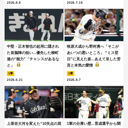
2026.8.8
2026.7.16
中堅・正木智也の起用に隠され
牧原大成から野村勇へ「そこが
た首脳陣の狙い...優先した柳町
あいつの悪いところ」 “ミス翌
達の“能力”「チャンスがあるな
日”に見えた姿...あえて呈した苦
と」
言と本気の愛情
1軍
1軍
2026.6.21
2026.8.7
上茶谷大河を変えた“10失点の屈
1軍の分厚い壁...育成選手から聞