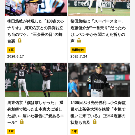
柳田悠岐が体現した「100点のシ
柳田悠岐は「スーパースター」
ナリオ」 周東佑京との異例お立
近藤健介が“一番乗り”だったわ
ち台のワケ、“王会長の日”の舞
け...ベンチから聞こえた祈りの
台裏
声
1軍
柳田悠岐
2026.6.17
2026.7.24
周東佑京「僕は嬉しかった」 満
1406日ぶり先発勝利...小久保監
身創痍で戦った山本恵大に溢し
督が上茶谷大河を絶賛「本気で
た思い...届いた報告に”愛あるエ
狙いに来ている」 正木&近藤の
ール”
状態も言及
1軍
1軍