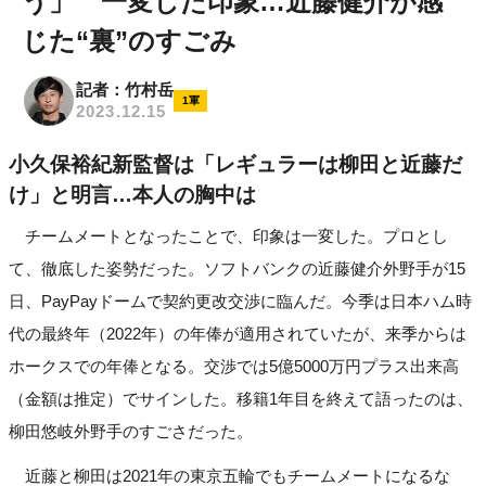
う」 一変した印象…近藤健介が感
じた“裏”のすごみ
記者：竹村岳
1軍
2023.12.15
小久保裕紀新監督は「レギュラーは柳田と近藤だ
け」と明言…本人の胸中は
チームメートとなったことで、印象は一変した。プロとし
て、徹底した姿勢だった。ソフトバンクの近藤健介外野手が15
日、PayPayドームで契約更改交渉に臨んだ。今季は日本ハム時
代の最終年（2022年）の年俸が適用されていたが、来季からは
ホークスでの年俸となる。交渉では5億5000万円プラス出来高
（金額は推定）でサインした。移籍1年目を終えて語ったのは、
柳田悠岐外野手のすごさだった。
近藤と柳田は2021年の東京五輪でもチームメートになるな