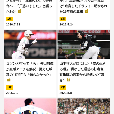
ンセル料」 “最後の1人”で夢舞
か?」 王会長が“たった一度だ
台へ...「戸惑いました」と語っ
け”進言したドラフト...明かされ
たわけ
た16年前の真相
1軍
1軍
2026.7.22
2026.5.24
コツンと打って「あ」 柳田悠岐
山本祐大が口にした「僕の生き
が直感アーチを解説...捉えた球
る道」 明かした理想の打者像...
種の“存在”も「知らなかった」
首脳陣の言葉から紐解いた“凄
み”
1軍
1軍
2026.7.2
2026.8.8