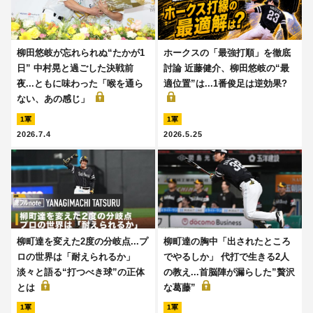
柳田悠岐が忘れられぬ“たかが1
ホークスの「最強打順」を徹底
日” 中村晃と過ごした決戦前
討論 近藤健介、柳田悠岐の“最
夜...ともに味わった「喉を通ら
適位置”は...1番俊足は逆効果?
ない、あの感じ」
1軍
1軍
2026.7.4
2026.5.25
柳町達を変えた2度の分岐点...プ
柳町達の胸中「出されたところ
ロの世界は「耐えられるか」
でやるしか」 代打で生きる2人
淡々と語る“打つべき球”の正体
の教え...首脳陣が漏らした”贅沢
とは
な葛藤”
1軍
1軍