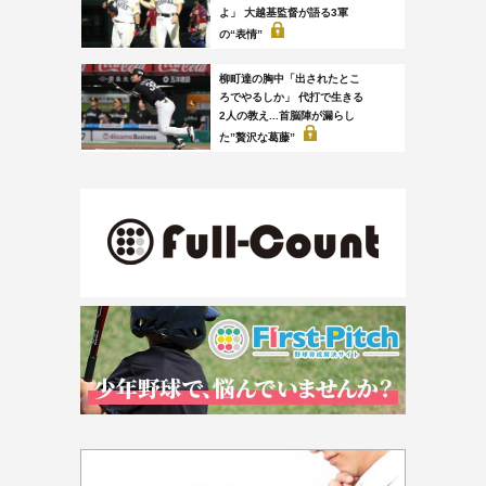
よ」 大越基監督が語る3軍
の“表情”
柳町達の胸中「出されたとこ
ろでやるしか」 代打で生きる
2人の教え...首脳陣が漏らし
た”贅沢な葛藤”