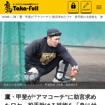
鷹・甲斐が“アマコーチ”に助言求めたワケ 投手助ける技術を「身
HOME
1軍
自主トレを公開したソフトバンク・甲斐拓也【写真：福谷佑介】
鷹・甲斐が“アマコーチ”に助言求め