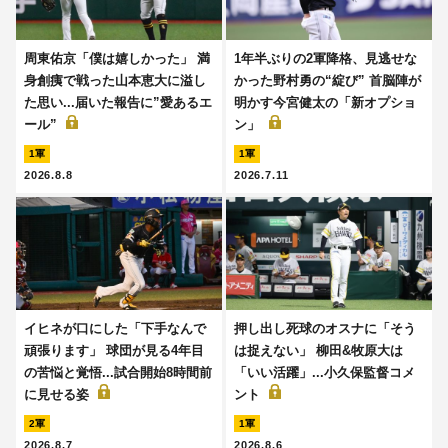
周東佑京「僕は嬉しかった」 満
1年半ぶりの2軍降格、見逃せな
身創痍で戦った山本恵大に溢し
かった野村勇の“綻び” 首脳陣が
た思い...届いた報告に”愛あるエ
明かす今宮健太の「新オプショ
ール”
ン」
1軍
1軍
2026.8.8
2026.7.11
イヒネが口にした「下手なんで
押し出し死球のオスナに「そう
頑張ります」 球団が見る4年目
は捉えない」 柳田&牧原大は
の苦悩と覚悟...試合開始8時間前
「いい活躍」...小久保監督コメ
に見せる姿
ント
2軍
1軍
2026.8.7
2026.8.6