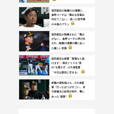
前田悠伍の無傷の10連勝に...
倉野コーチは「褒める言葉以
外出てこない」 語った投手陣
の今後のプラン
前田悠伍が指摘された「重み
がない」 倉野コーチに呼び出
され...無傷10連勝の裏にあっ
た厳しい言葉
前田悠伍を絶賛「普通なら負
けます」 相次ぐミスも“流
れ”を渡さず...小久保監督
「今日は悠伍に尽きる」
終盤の逆転負けも...小久保監
督「打ったほうがすごい」 谷
川原健太の起用が的中、裏に
あった”提案”