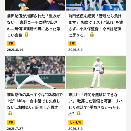
前田悠伍が指摘された「重みが
前田悠伍を絶賛「普通なら負け
ない」 倉野コーチに呼び出さ
ます」 相次ぐミスも“流れ”を渡
れ...無傷10連勝の裏にあった厳
さず...小久保監督「今日は悠伍
しい言葉
に尽きる」
1軍
1軍
2026.8.10
2026.8.9
前田悠伍の真っすぐは“12球団で
東浜巨「時間を無駄にできな
1位” 140キロ台中盤でも失点し
い」 吐露した苦悩と葛藤...リハ
ない...相棒2人が証言した異才
ビリ生活で“手放さなかったも
の”
1軍
リハビリ
2026.7.27
2026.8.9