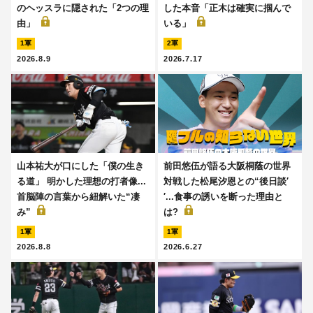
のヘッスラに隠された「2つの理
した本音「正木は確実に掴んで
由」
いる」
1軍
2軍
2026.8.9
2026.7.17
山本祐大が口にした「僕の生き
前田悠伍が語る大阪桐蔭の世界
る道」 明かした理想の打者像...
対戦した松尾汐恩との“後日談′
首脳陣の言葉から紐解いた“凄
′...食事の誘いを断った理由と
み”
は?
1軍
1軍
2026.8.8
2026.6.27