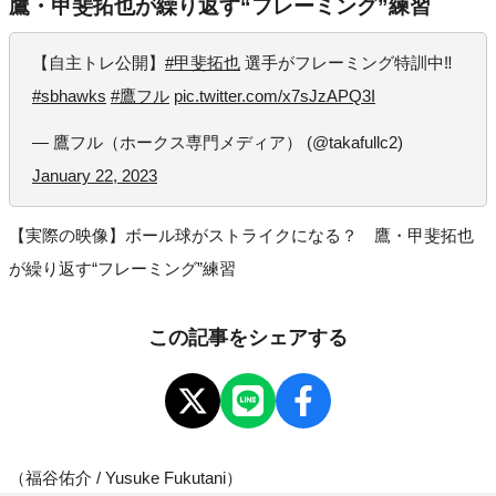
鷹・甲斐拓也が繰り返す“フレーミング”練習
【自主トレ公開】
#甲斐拓也
選手がフレーミング特訓中‼️
#sbhawks
#鷹フル
pic.twitter.com/x7sJzAPQ3I
— 鷹フル（ホークス専門メディア） (@takafullc2)
January 22, 2023
【実際の映像】ボール球がストライクになる？ 鷹・甲斐拓也
が繰り返す“フレーミング”練習
この記事をシェアする
（福谷佑介 / Yusuke Fukutani）