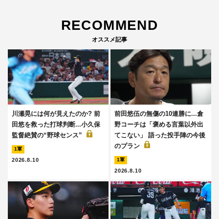
RECOMMEND
オススメ記事
川瀬晃には何が見えたのか? 前
前田悠伍の無傷の10連勝に...倉
田悠を救った打球判断...小久保
野コーチは「褒める言葉以外出
監督絶賛の“野球センス”
てこない」 語った投手陣の今後
のプラン
1軍
2026.8.10
1軍
2026.8.10