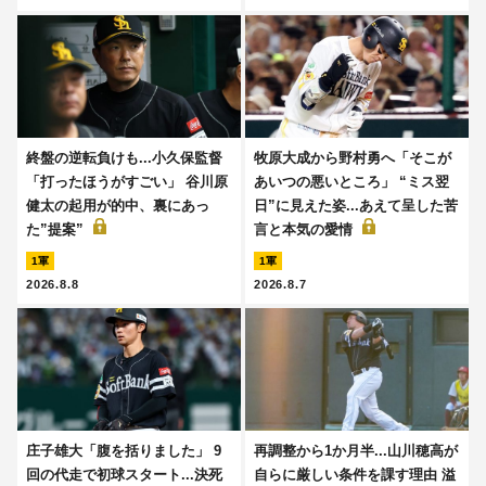
終盤の逆転負けも...小久保監督
牧原大成から野村勇へ「そこが
「打ったほうがすごい」 谷川原
あいつの悪いところ」 “ミス翌
健太の起用が的中、裏にあっ
日”に見えた姿...あえて呈した苦
た”提案”
言と本気の愛情
1軍
1軍
2026.8.8
2026.8.7
庄子雄大「腹を括りました」 9
再調整から1か月半...山川穂高が
回の代走で初球スタート...決死
自らに厳しい条件を課す理由 溢