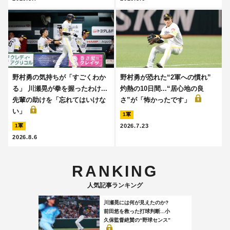
野村勇の気持ちが「すごくわか
野村勇が恐れた“2軍への慣れ”
る」 川瀬晃が拳を握ったわけ...
灼熱の10日間...“居心地の良
先輩の助けを「忘れてはいけな
さ”が「怖かったです」
い」
1軍
2026.7.23
1軍
2026.8.6
RANKING
人気記事ランキング
川瀬晃には何が見えたのか?
前田悠を救った打球判断...小
久保監督絶賛の“野球センス”