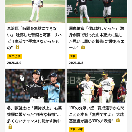
東浜巨「時間を無駄にできな
周東佑京「僕は嬉しかった」 満
い」 吐露した苦悩と葛藤...リハ
身創痍で戦った山本恵大に溢し
ビリ生活で“手放さなかったも
た思い...届いた報告に”愛あるエ
の”
ール”
リハビリ
1軍
2026.8.9
2026.8.8
谷川原健太は「期待以上」 右翼
1軍の分厚い壁...育成選手から聞
抜擢に繋がった“稀有な特徴”...
こえた本音「無理ですよ」 大越
多くないチャンスに明かす胸中
基監督が語る3軍の“表情”
3軍・4軍