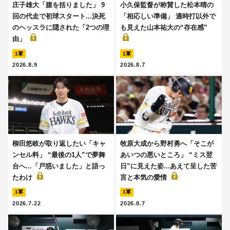
庄子雄大「腹を括りました」 9
小久保監督が称賛した松本晴の
回の代走で初球スタート...決死
「相応しい準備」 適時打以外で
のヘッスラに隠された「2つの理
も見えた山本祐大の“存在感”
由」
1軍
1軍
2026.8.9
2026.8.7
柳田悠岐が取り返したい「キャ
牧原大成から野村勇へ「そこが
ンセル料」 “最後の1人”で夢舞
あいつの悪いところ」 “ミス翌
台へ...「戸惑いました」と語っ
日”に見えた姿...あえて呈した苦
たわけ
言と本気の愛情
1軍
1軍
2026.7.22
2026.8.7