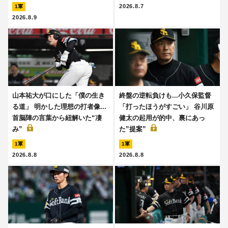
2026.8.7
1軍
2026.8.9
山本祐大が口にした「僕の生き
終盤の逆転負けも...小久保監督
る道」 明かした理想の打者像...
「打ったほうがすごい」 谷川原
首脳陣の言葉から紐解いた“凄
健太の起用が的中、裏にあっ
み”
た”提案”
1軍
1軍
2026.8.8
2026.8.8