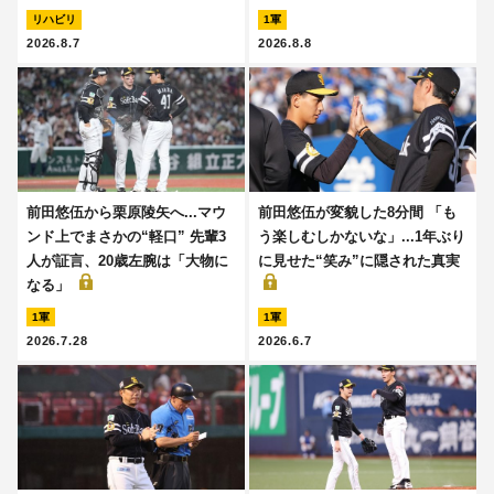
リハビリ
1軍
2026.8.7
2026.8.8
前田悠伍から栗原陵矢へ...マウ
前田悠伍が変貌した8分間 「も
ンド上でまさかの“軽口” 先輩3
う楽しむしかないな」...1年ぶり
人が証言、20歳左腕は「大物に
に見せた“笑み”に隠された真実
なる」
1軍
1軍
2026.7.28
2026.6.7