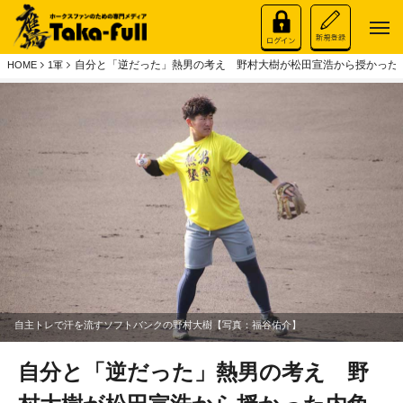
自分と「逆だった」熱男の考え 野村大樹が松田宣浩から授かった内
HOME
1軍
自主トレで汗を流すソフトバンクの野村大樹【写真：福谷佑介】
自分と「逆だった」熱男の考え 野