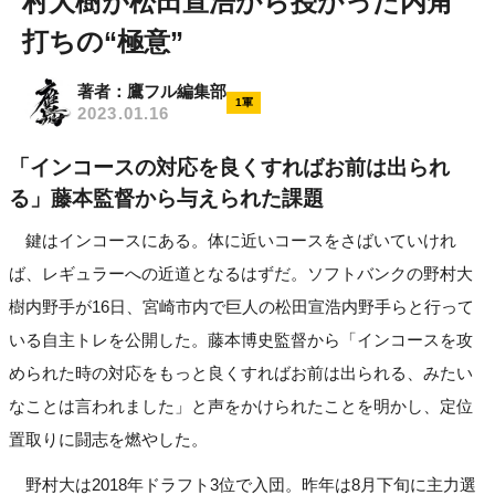
村大樹が松田宣浩から授かった内角
打ちの“極意”
著者：鷹フル編集部
1軍
2023.01.16
「インコースの対応を良くすればお前は出られ
る」藤本監督から与えられた課題
鍵はインコースにある。体に近いコースをさばいていけれ
ば、レギュラーへの近道となるはずだ。ソフトバンクの野村大
樹内野手が16日、宮崎市内で巨人の松田宣浩内野手らと行って
いる自主トレを公開した。藤本博史監督から「インコースを攻
められた時の対応をもっと良くすればお前は出られる、みたい
なことは言われました」と声をかけられたことを明かし、定位
置取りに闘志を燃やした。
野村大は2018年ドラフト3位で入団。昨年は8月下旬に主力選