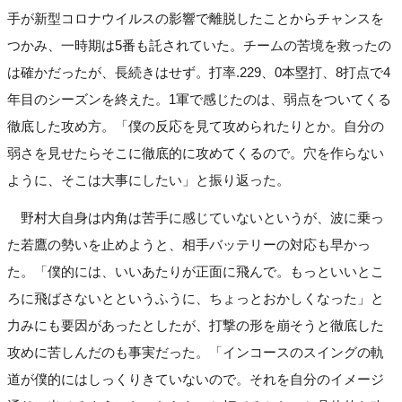
手が新型コロナウイルスの影響で離脱したことからチャンスを
つかみ、一時期は5番も託されていた。チームの苦境を救ったの
は確かだったが、長続きはせず。打率.229、0本塁打、8打点で4
年目のシーズンを終えた。1軍で感じたのは、弱点をついてくる
徹底した攻め方。「僕の反応を見て攻められたりとか。自分の
弱さを見せたらそこに徹底的に攻めてくるので。穴を作らない
ように、そこは大事にしたい」と振り返った。
野村大自身は内角は苦手に感じていないというが、波に乗っ
た若鷹の勢いを止めようと、相手バッテリーの対応も早かっ
た。「僕的には、いいあたりが正面に飛んで。もっといいとこ
ろに飛ばさないとというふうに、ちょっとおかしくなった」と
力みにも要因があったとしたが、打撃の形を崩そうと徹底した
攻めに苦しんだのも事実だった。「インコースのスイングの軌
道が僕的にはしっくりきていないので。それを自分のイメージ