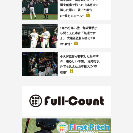
満身創痍で戦った山本恵大に
溢した思い...届いた報告
に”愛あるエール”
1軍の分厚い壁...育成選手か
ら聞こえた本音「無理です
よ」 大越基監督が語る3軍
の“表情”
小久保監督が称賛した松本晴
の「相応しい準備」 適時打以
外でも見えた山本祐大の“存
在感”