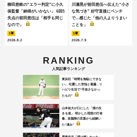
柳田悠岐の“エラー判定”に小久
川瀬晃が前田悠伍へ伝えた“小さ
保監督「納得がいかない」 6回5
な気づき” 好守直後にベンチ
失点の前田悠伍は「相手も同じ
で...感じた「他の人よりうまい
なので」
ことを」
1軍
1軍
2026.8.2
2026.7.9
RANKING
人気記事ランキング
東浜巨「時間を無駄にできな
い」 吐露した苦悩と葛藤...リ
ハビリ生活で“手放さなかっ
たもの”
山本祐大が口にした「僕の生
きる道」 明かした理想の打者
像...首脳陣の言葉から紐解い
た“凄み”
周東佑京「僕は嬉しかった」