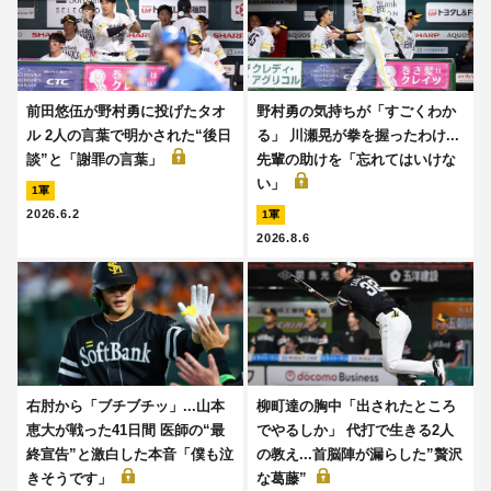
前田悠伍が野村勇に投げたタオ
野村勇の気持ちが「すごくわか
ル 2人の言葉で明かされた“後日
る」 川瀬晃が拳を握ったわけ...
談”と「謝罪の言葉」
先輩の助けを「忘れてはいけな
い」
1軍
2026.6.2
1軍
2026.8.6
右肘から「ブチブチッ」...山本
柳町達の胸中「出されたところ
恵大が戦った41日間 医師の“最
でやるしか」 代打で生きる2人
終宣告”と激白した本音「僕も泣
の教え...首脳陣が漏らした”贅沢
きそうです」
な葛藤”