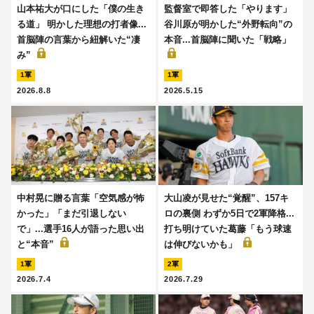
山本祐大が口にした「僕の生き
監督室で即答した「やります」
る道」 明かした理想の打者像...
谷川原が明かした“外野転向”の
首脳陣の言葉から紐解いた“凄
本音...首脳陣に聞いた「戦略」
み”
1軍
1軍
2026.8.8
2026.5.15
中村晃に贈る言葉「空気感が怖
大山凌が見せた“覚醒”、157キ
かった」「まだ引退しない
ロの裏側 わずか5日で2軍降格...
で」...選手16人が語った思い出
打ち明けていた葛藤「もう球速
と“本音”
は伸びないかも」
1軍
2軍
2026.7.4
2026.7.29