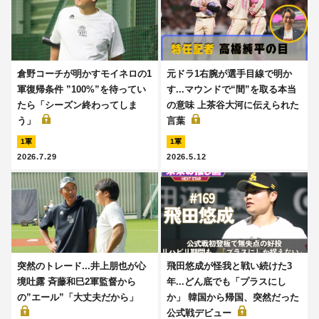
倉野コーチが明かすモイネロの1
元ドラ1右腕が選手目線で明か
軍復帰条件 ”100%”を待ってい
す...マウンドで“間”を取る本当
たら「シーズン終わってしま
の意味 上茶谷大河に伝えられた
う」
言葉
1軍
1軍
2026.7.29
2026.5.12
突然のトレード...井上朋也が心
飛田悠成が怪我と戦い続けた3
境吐露 斉藤和巳2軍監督から
年...どん底でも「プラスにし
の”エール”「大丈夫だから」
か」 韓国から帰国、突然だった
公式戦デビュー