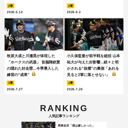
2軍
2軍
2026.5.12
2026.6.2
牧原大成と川瀬晃が体現した
小久保監督が前半戦を総括 山本
「ホークスの武器」 首脳陣絶賛
祐大が与えた好影響...続々と明
の隠れた好走塁...今季導入した
かされる“抜擢”の裏側「あれを
練習の“成果”
見ると2軍に落とせない」
1軍
1軍
2026.7.27
2026.7.26
RANKING
人気記事ランキング
周東佑京「僕は嬉しかった」