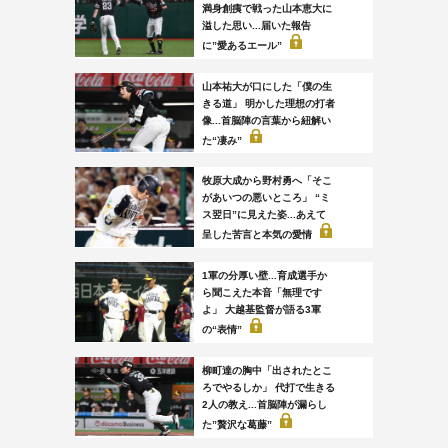
満身創痍で戦った山本恵大に
溢した思い...届いた報告
に”愛あるエール”
山本祐大が口にした「僕の生
きる道」 明かした理想の打者
像...首脳陣の言葉から紐解い
た“凄み”
牧原大成から野村勇へ「そこ
があいつの悪いところ」 “ミ
ス翌日”に見えた姿...あえて
呈した苦言と本気の愛情
1軍の分厚い壁...育成選手か
ら聞こえた本音「無理です
よ」 大越基監督が語る3軍
の“表情”
柳町達の胸中「出されたとこ
ろでやるしか」 代打で生きる
2人の教え...首脳陣が漏らし
た”贅沢な葛藤”