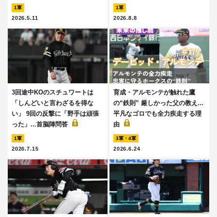
1軍
1軍
2026.5.11
2026.8.8
3回途中KOのスチュワートは
育成・アルモンテが触れた鷹
「しんどいと言わざるを得な
の“鉄則” 厳しかった父の教え...
い」 9回の反撃に「野手は頑張
平凡なゴロでも全力疾走する理
った」...首脳陣問答
由
1軍
3軍・4軍
2026.7.15
2026.6.24