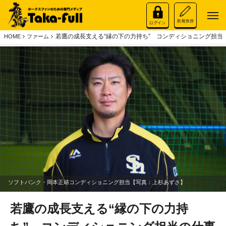
若鷹の成長支える“縁の下の力持ち” コンディショニング担当
HOME
ファーム
ソフトバンク・岡本正靖コンディショニング担当【写真：上杉あずさ】
若鷹の成長支える“縁の下の力持