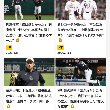
周東佑京「僕は嬉しかった」 満
倉野コーチが語った「本当にあ
身創痍で戦った山本恵大に溢し
りがたい存在」 中継ぎ陣のキー
た思い...届いた報告に”愛あるエ
マン...“誰でも投げられない6回”
ール”
1軍
1軍
2026.8.8
2026.7.13
藤原大翔と千賀滉大「成長曲線
柳町達の胸中「出されたところ
が似ている」 1年目に見える“共
でやるしか」 代打で生きる2人
通点”...倉野コーチの一問一答
の教え...首脳陣が漏らした”贅沢
な葛藤”