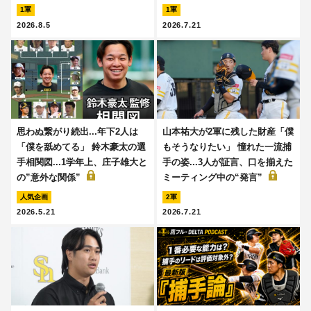
1軍
1軍
2026.8.5
2026.7.21
思わぬ繋がり続出...年下2人は
山本祐大が2軍に残した財産「僕
「僕を舐めてる」 鈴木豪太の選
もそうなりたい」 憧れた一流捕
手相関図...1学年上、庄子雄大と
手の姿...3人が証言、口を揃えた
の”意外な関係”
ミーティング中の“発言”
人気企画
2軍
2026.5.21
2026.7.21