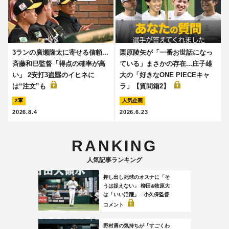
3ランの廣瀬隆太に寄せる信頼...
栗原陵矢が「一番お世話になっ
斉藤和巳監督「得点の確率が高
ている」まさかの存在...庄子雄
い」 2安打3盗塁のイヒネに
大の「好きなONE PIECEキャ
は“注文”も
ラ」【質問箱2】
2軍
人気企画
2026.8.4
2026.6.23
RANKING
人気記事ランキング
押し出し死球のオスナに「そ
うは捉えない」 柳田&牧原大
は「いい活躍」...小久保監督
コメント
野村勇の気持ちが「すごくわ