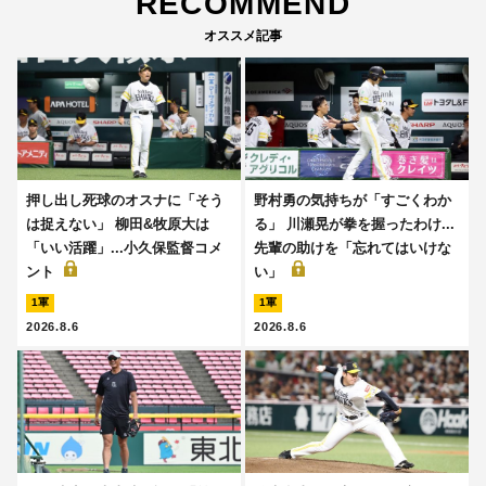
RECOMMEND
オススメ記事
押し出し死球のオスナに「そう
野村勇の気持ちが「すごくわか
は捉えない」 柳田&牧原大は
る」 川瀬晃が拳を握ったわけ...
「いい活躍」...小久保監督コメ
先輩の助けを「忘れてはいけな
ント
い」
1軍
1軍
2026.8.6
2026.8.6