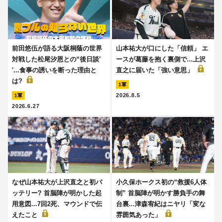
前田悠伍が語る大阪桐蔭の世界
山本祐大が口にした「信頼」 エ
対戦した松尾汐恩との“後日談′
ースが葛藤を抱く裏側で...上沢
′...食事の誘いを断った理由と
直之に届いた「強い意思」
は?
1軍
2026.8.5
1軍
2026.6.27
なぜ山本祐大が上沢直之と初バ
小久保ホークス初の“救援6人体
ッテリー? 首脳陣が明かした起
制” 首脳陣が明かす勝負手の舞
用意図...7回2死、マウンドで伝
台裏...津森宥紀はニヤリ「変な
えたこと
雰囲気あった」