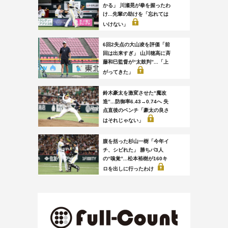
かる」 川瀬晃が拳を握ったわ
け...先輩の助けを「忘れては
いけない」
6回2失点の大山凌を評価「前
回は出来すぎ」 山川穂高に斉
藤和巳監督が“太鼓判”...「上
がってきた」
鈴木豪太を激変させた“魔改
造”...防御率6.43→0.74へ 失
点直後のベンチ「豪太の良さ
はそれじゃない」
腹を括った杉山一樹「今年イ
チ、シビれた」 勝ちパ3人
の“嗅覚”...松本裕樹が160キ
ロを出しに行ったわけ