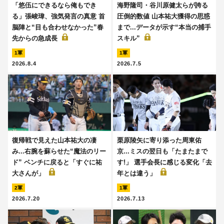
「悠伍にできるなら俺もでき
海野隆司・谷川原健太らが誇る
る」張峻瑋、強気発言の真意 首
圧倒的数値 山本祐大獲得の思惑
脳陣と“目も合わせなかった”春
まで...データが示す“本当の捕手
先からの急成長
スキル”
1軍
1軍
2026.8.4
2026.7.5
復帰戦で見えた山本祐大の凄
栗原陵矢に寄り添った周東佑
み...右腕を蘇らせた“魔法のリー
京...ミスの翌日も「たまたまで
ド” ベンチに戻ると「すぐに祐
す!」 選手会長に感じる変化「去
大さんが」
年とは違う」
2軍
1軍
2026.7.20
2026.7.13