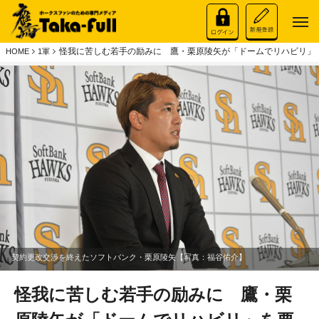
怪我に苦しむ若手の励みに 鷹・栗原陵矢が「ドームでリハビリ」
HOME
1軍
契約更改交渉を終えたソフトバンク・栗原陵矢【写真：福谷佑介】
怪我に苦しむ若手の励みに 鷹・栗