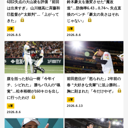
6回2失点の大山凌を評価「前回
鈴木豪太を激変させた“魔改
は出来すぎ」 山川穂高に斉藤和
造”...防御率6.43→0.74へ 失点直
巳監督が“太鼓判”...「上がって
後のベンチ「豪太の良さはそれ
きた」
じゃない」
2軍
1軍
2026.8.5
2026.8.6
腹を括った杉山一樹「今年イ
前田悠伍が「怒られた」2年前の
チ、シビれた」 勝ちパ3人の“嗅
春 “大好きな先輩”に並ぶ勝利...
覚”...松本裕樹が160キロを出し
胸に刻まれた「今だけやぞ」
に行ったわけ
1軍
2026.6.13
1軍
2026.8.6