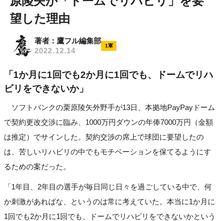
原陵矢が「ドームでリハビリ」を要
望した理由
著者：鷹フル編集部
1軍
2022.12.14
「1か月に1回でも2か月に1回でも、ドームでリハ
ビリをできないか」
ソフトバンクの栗原陵矢外野手が13日、本拠地PayPayドーム
で契約更改交渉に臨み、1000万円ダウンの年俸7000万円（金額
は推定）でサインした。契約交渉の席上で球団に要望したの
は、苦しいリハビリの中でもモチベーションを保てるようにす
るための案だった。
「1年目、2年目の選手が毎日同じ日々を過ごしている中で、何
か刺激があればな、というのは常に考えていた。本当に1か月に
1回でも2か月に1回でも、ドームでリハビリをできないかという