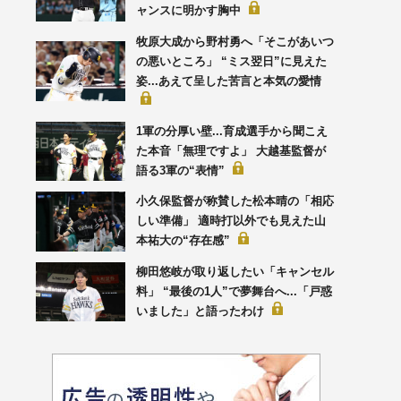
ャンスに明かす胸中
牧原大成から野村勇へ「そこがあいつ
の悪いところ」 “ミス翌日”に見えた
姿...あえて呈した苦言と本気の愛情
1軍の分厚い壁...育成選手から聞こえ
た本音「無理ですよ」 大越基監督が
語る3軍の“表情”
小久保監督が称賛した松本晴の「相応
しい準備」 適時打以外でも見えた山
本祐大の“存在感”
柳田悠岐が取り返したい「キャンセル
料」 “最後の1人”で夢舞台へ...「戸惑
いました」と語ったわけ