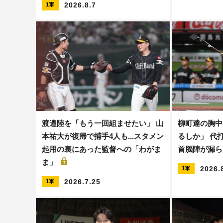
2026.8.7
1軍
渡邉陸を「もう一回組ませたい」 山
柳町達の胸中
本祐大が復帰で捕手4人も...スタメン
るしか」 代打
起用の裏にあった監督への「わがま
首脳陣が漏ら
ま」
2026.
1軍
2026.7.25
1軍