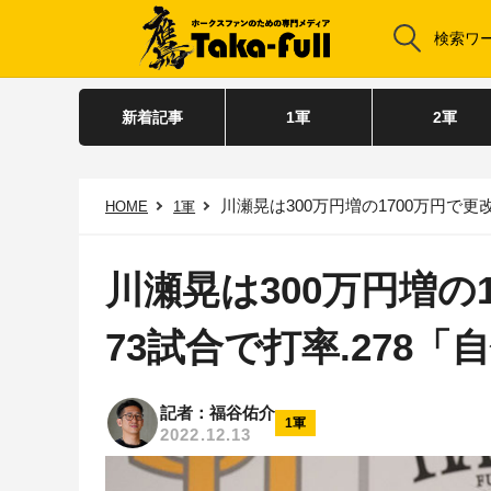
新着記事
1軍
2軍
川瀬晃は300万円増の1700万円で更
HOME
1軍
川瀬晃は300万円増の
73試合で打率.278「
記者：福谷佑介
1軍
2022.12.13