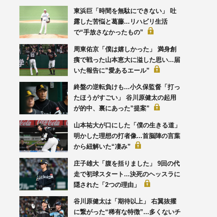
東浜巨「時間を無駄にできない」 吐
露した苦悩と葛藤...リハビリ生活
で“手放さなかったもの”
周東佑京「僕は嬉しかった」 満身創
痍で戦った山本恵大に溢した思い...届
いた報告に”愛あるエール”
終盤の逆転負けも...小久保監督「打っ
たほうがすごい」 谷川原健太の起用
が的中、裏にあった”提案”
山本祐大が口にした「僕の生きる道」
明かした理想の打者像...首脳陣の言葉
から紐解いた“凄み”
庄子雄大「腹を括りました」 9回の代
走で初球スタート...決死のヘッスラに
隠された「2つの理由」
谷川原健太は「期待以上」 右翼抜擢
に繋がった“稀有な特徴”...多くないチ