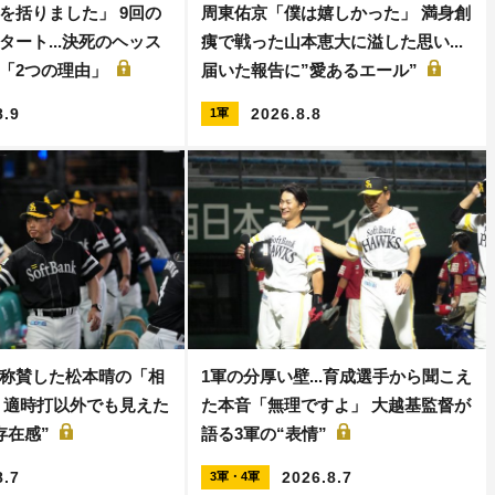
を括りました」 9回の
周東佑京「僕は嬉しかった」 満身創
タート...決死のヘッス
痍で戦った山本恵大に溢した思い...
「2つの理由」
届いた報告に”愛あるエール”
8.9
2026.8.8
1軍
称賛した松本晴の「相
1軍の分厚い壁...育成選手から聞こえ
 適時打以外でも見えた
た本音「無理ですよ」 大越基監督が
存在感”
語る3軍の“表情”
8.7
2026.8.7
3軍・4軍