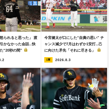
怒られると思った」 渡
今宮健太が口にした“自責の思い” チ
引かなかった会話...快
ャンス減少で7月はわずか1安打...己
た“20秒の間”
に向けた矛先「それに尽きる」
8.2
2026.8.3
1軍