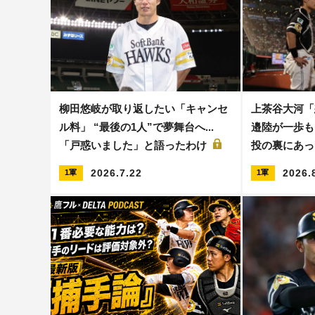
柳田悠岐が取り返したい「キャンセ
上茶谷大河「
ル料」 “最後の1人”で夢舞台へ...
邉陸が一歩も
「戸惑いました」と語ったわけ
投の裏にあっ
2026.7.22
2026.
1軍
1軍