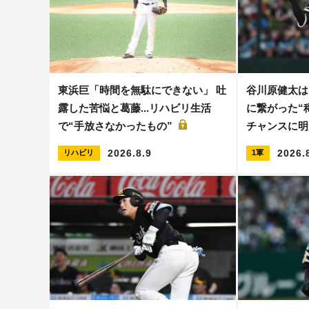
東浜巨「時間を無駄にできない」 吐
谷川原健太は
露した苦悩と葛藤...リハビリ生活
に繋がった“稀
で“手放さなかったもの”
チャンスに
2026.8.9
2026.
リハビリ
1軍