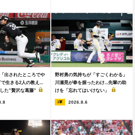
「出されたところでや
野村勇の気持ちが「すごくわかる」
で生きる2人の教え...
川瀬晃が拳を握ったわけ...先輩の助
した”贅沢な葛藤”
けを「忘れてはいけない」
8.8
2026.8.6
1軍