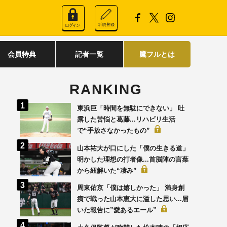
会員特典
記者一覧
鷹フルとは
RANKING
東浜巨「時間を無駄にできない」 吐
露した苦悩と葛藤...リハビリ生活
で“手放さなかったもの”
山本祐大が口にした「僕の生きる道」
明かした理想の打者像...首脳陣の言葉
から紐解いた“凄み”
周東佑京「僕は嬉しかった」 満身創
痍で戦った山本恵大に溢した思い...届
いた報告に”愛あるエール”