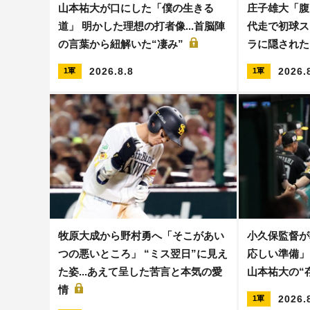
山本祐大が口にした「僕の生きる
庄子雄大「腹
道」 明かした理想の打者像...首脳陣
代走で初球ス
の言葉から紐解いた“凄み”
ラに隠された
2026.8.8
2026.
1軍
1軍
牧原大成から野村勇へ「そこがあい
小久保監督が
つの悪いところ」 “ミス翌日”に見え
応しい準備」
た姿...あえて呈した苦言と本気の愛
山本祐大の“
情
2026.
1軍