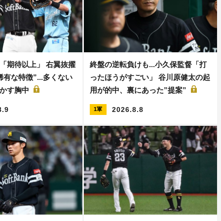
「期待以上」 右翼抜擢
終盤の逆転負けも...小久保監督「打
有な特徴”...多くない
ったほうがすごい」 谷川原健太の起
明かす胸中
用が的中、裏にあった”提案”
8.9
2026.8.8
1軍