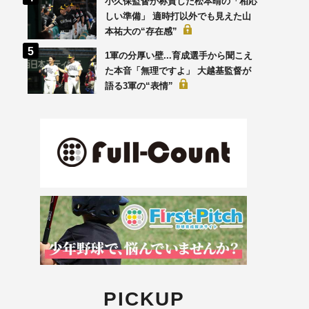
小久保監督が称賛した松本晴の「相応
しい準備」 適時打以外でも見えた山
本祐大の“存在感”
1軍の分厚い壁...育成選手から聞こえ
た本音「無理ですよ」 大越基監督が
語る3軍の“表情”
PICKUP