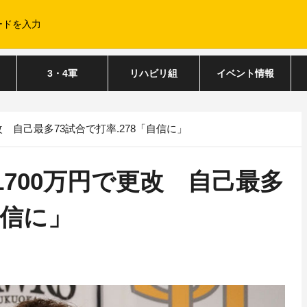
3・4軍
リハビリ組
イベント情報
改 自己最多73試合で打率.278「自信に」
1700万円で更改 自己最多
自信に」