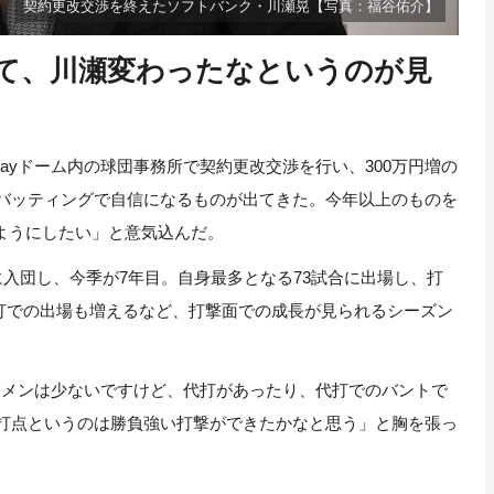
契約更改交渉を終えたソフトバンク・川瀬晃【写真：福谷佑介】
て、川瀬変わったなというのが見
ayドーム内の球団事務所で契約更改交渉を行い、300万円増の
はバッティングで自信になるものが出てきた。今年以上のものを
ようにしたい」と意気込んだ。
に入団し、今季が7年目。自身最多となる73試合に出場し、打
代打での出場も増えるなど、打撃面での成長が見られるシーズン
メンは少ないですけど、代打があったり、代打でのバントで
1打点というのは勝負強い打撃ができたかなと思う」と胸を張っ