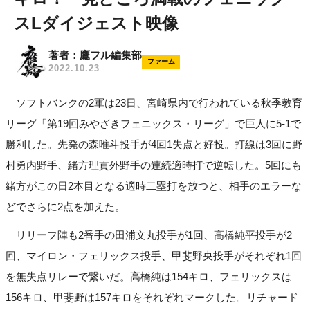
スLダイジェスト映像
著者：鷹フル編集部
ファーム
2022.10.23
ソフトバンクの2軍は23日、宮崎県内で行われている秋季教育
リーグ「第19回みやざきフェニックス・リーグ」で巨人に5-1で
勝利した。先発の森唯斗投手が4回1失点と好投。打線は3回に野
村勇内野手、緒方理貢外野手の連続適時打で逆転した。5回にも
緒方がこの日2本目となる適時二塁打を放つと、相手のエラーな
どでさらに2点を加えた。
リリーフ陣も2番手の田浦文丸投手が1回、高橋純平投手が2
回、マイロン・フェリックス投手、甲斐野央投手がそれぞれ1回
を無失点リレーで繋いだ。高橋純は154キロ、フェリックスは
156キロ、甲斐野は157キロをそれぞれマークした。リチャード