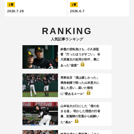
1軍
1軍
2026.7.28
2026.6.7
RANKING
人気記事ランキング
終盤の逆転負けも...小久保監
督「打ったほうがすごい」 谷
川原健太の起用が的中、裏に
あった”提案”
周東佑京「僕は嬉しかった」
満身創痍で戦った山本恵大に
溢した思い...届いた報告
に”愛あるエール”
山本祐大が口にした「僕の生
きる道」 明かした理想の打者
像...首脳陣の言葉から紐解い
た“凄み”