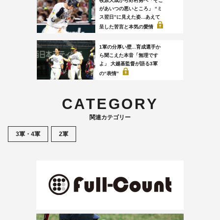
牧原大成から野村勇へ「そこ
があいつの悪いところ」 “ミ
ス翌日”に見えた姿...あえて
呈した苦言と本気の愛情
1軍の分厚い壁...育成選手か
ら聞こえた本音「無理です
よ」 大越基監督が語る3軍
の“表情”
CATEGORY
関連カテゴリー
3軍・4軍
2軍