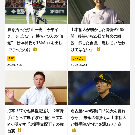
腹を括った杉山一樹「今年イ
山本祐大が明かした骨折の“瞬
チ、シビれた」 勝ちパ3人の“嗅
間” 移籍から25日で無念の離
覚”...松本裕樹が160キロを出し
脱...示した自負「隠していたわ
に行ったわけ
けではない」
1軍
リハビリ
2026.8.6
2026.6.24
打率.337でも昇格見送り...2軍野
名古屋への移動日「祐大を誘お
手にとって厚すぎた“壁” 三笠G
うか」 無念の骨折も...山本祐大
Mが明かす「3投手支配下」の舞
と投手陣が“心”を通わせた夜
台裏