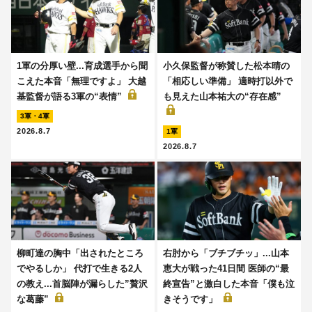
1軍の分厚い壁...育成選手から聞
小久保監督が称賛した松本晴の
こえた本音「無理ですよ」 大越
「相応しい準備」 適時打以外で
基監督が語る3軍の“表情”
も見えた山本祐大の“存在感”
3軍・4軍
2026.8.7
1軍
2026.8.7
柳町達の胸中「出されたところ
右肘から「ブチブチッ」...山本
でやるしか」 代打で生きる2人
恵大が戦った41日間 医師の“最
の教え...首脳陣が漏らした”贅沢
終宣告”と激白した本音「僕も泣
な葛藤”
きそうです」