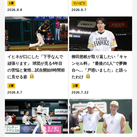
1軍
リハビリ
2026.8.8
2026.8.7
イヒネが口にした「下手なんで
柳田悠岐が取り返したい「キャ
頑張ります」 球団が見る4年目
ンセル料」 “最後の1人”で夢舞
の苦悩と覚悟...試合開始8時間前
台へ...「戸惑いました」と語っ
に見せる姿
たわけ
2軍
1軍
2026.8.7
2026.7.22