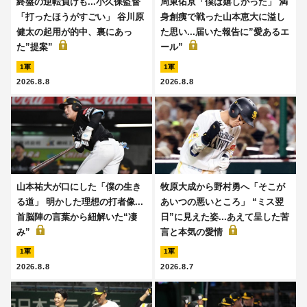
終盤の逆転負けも...小久保監督
周東佑京「僕は嬉しかった」 満
「打ったほうがすごい」 谷川原
身創痍で戦った山本恵大に溢し
健太の起用が的中、裏にあっ
た思い...届いた報告に”愛あるエ
た”提案”
ール”
1軍
1軍
2026.8.8
2026.8.8
山本祐大が口にした「僕の生き
牧原大成から野村勇へ「そこが
る道」 明かした理想の打者像...
あいつの悪いところ」 “ミス翌
首脳陣の言葉から紐解いた“凄
日”に見えた姿...あえて呈した苦
み”
言と本気の愛情
1軍
1軍
2026.8.8
2026.8.7