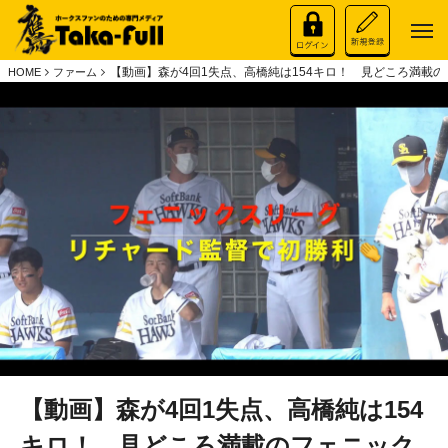
【動画】森が4回1失点、高橋純は154キロ！ 見どころ満載
HOME
ファーム
【動画】森が4回1失点、高橋純は154
キロ！ 見どころ満載のフェニック