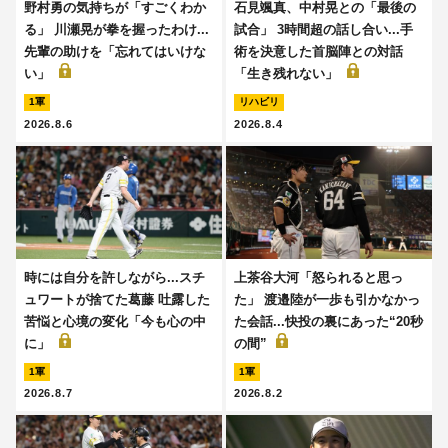
野村勇の気持ちが「すごくわか
石見颯真、中村晃との「最後の
る」 川瀬晃が拳を握ったわけ...
試合」 3時間超の話し合い...手
先輩の助けを「忘れてはいけな
術を決意した首脳陣との対話
い」
「生き残れない」
1軍
リハビリ
2026.8.6
2026.8.4
時には自分を許しながら...スチ
上茶谷大河「怒られると思っ
ュワートが捨てた葛藤 吐露した
た」 渡邉陸が一歩も引かなかっ
苦悩と心境の変化「今も心の中
た会話...快投の裏にあった“20秒
に」
の間”
1軍
1軍
2026.8.7
2026.8.2