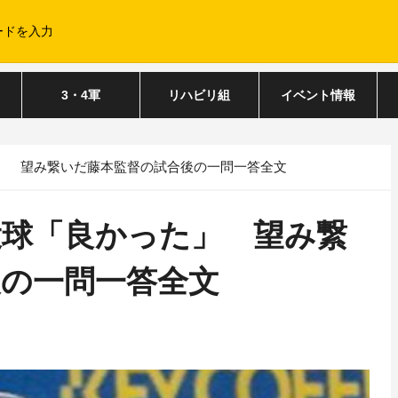
3・4軍
リハビリ組
イベント情報
」 望み繋いだ藤本監督の試合後の一問一答全文
投球「良かった」 望み繋
後の一問一答全文