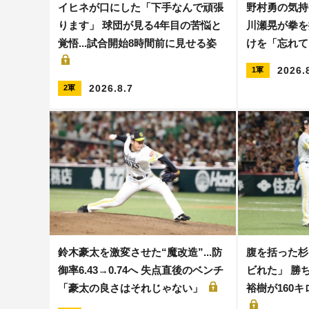
イヒネが口にした「下手なんで頑張
野村勇の気持
ります」 球団が見る4年目の苦悩と
川瀬晃が拳を
覚悟...試合開始8時間前に見せる姿
けを「忘れ
2026.
1軍
2026.8.7
2軍
鈴木豪太を激変させた“魔改造”...防
腹を括った杉
御率6.43→0.74へ 失点直後のベンチ
ビれた」 勝ち
「豪太の良さはそれじゃない」
裕樹が160