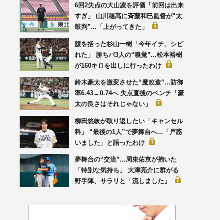
6回2失点の大山凌を評価「前回は出来
すぎ」 山川穂高に斉藤和巳監督が“太
鼓判”...「上がってきた」
腹を括った杉山一樹「今年イチ、シビ
れた」 勝ちパ3人の“嗅覚”...松本裕樹
が160キロを出しに行ったわけ
鈴木豪太を激変させた“魔改造”...防御
率6.43→0.74へ 失点直後のベンチ「豪
太の良さはそれじゃない」
柳田悠岐が取り返したい「キャンセル
料」 “最後の1人”で夢舞台へ...「戸惑
いました」と語ったわけ
夢舞台の“交流”...周東佑京が抱いた
「特別な気持ち」 大津亮介に群がる
野手陣、サラリと「流しました」