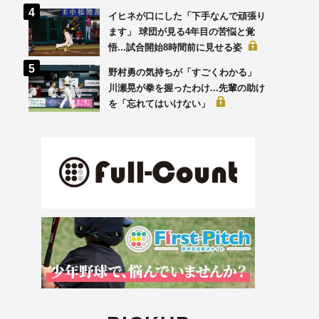
イヒネが口にした「下手なんで頑張り
ます」 球団が見る4年目の苦悩と覚
悟...試合開始8時間前に見せる姿
野村勇の気持ちが「すごくわかる」
川瀬晃が拳を握ったわけ...先輩の助け
を「忘れてはいけない」