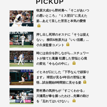
PICKUP
牧原大成から野村勇へ「そこがあいつ
の悪いところ」 “ミス翌日”に見えた
姿...あえて呈した苦言と本気の愛情
押し出し死球のオスナに「そうは捉え
ない」 柳田&牧原大は「いい活躍」...
小久保監督コメント
時には自分を許しながら...スチュワー
トが捨てた葛藤 吐露した苦悩と心境
の変化「今も心の中に」
イヒネが口にした「下手なんで頑張り
ます」 球団が見る4年目の苦悩と覚
悟...試合開始8時間前に見せる姿
野村勇の気持ちが「すごくわかる」
川瀬晃が拳を握ったわけ...先輩の助け
を「忘れてはいけない」