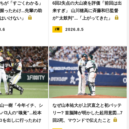
ちが「すごくわかる」
6回2失点の大山凌を評価「前回は出
握ったわけ...先輩の助
来すぎ」 山川穂高に斉藤和巳監督
てはいけない」
が“太鼓判”...「上がってきた」
8.6
2026.8.5
2軍
山一樹「今年イチ、シ
なぜ山本祐大が上沢直之と初バッテ
パ3人の“嗅覚”...松本
リー? 首脳陣が明かした起用意図...7
キロを出しに行ったわけ
回2死、マウンドで伝えたこと