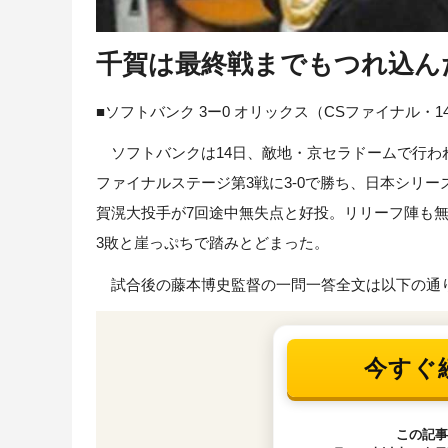
千賀は最終戦までもつれ込ん
■ソフトバンク 3ー0 オリックス（CSファイナル・
ソフトバンクは14日、敵地・京セラドームで行われ
ファイナルステージ第3戦に3-0で勝ち、日本シリ
賀滉大投手が7回途中無失点と好投。リリーフ陣も
3敗と崖っぷちで踏みとどまった。
試合後の藤本博史監督の一問一答全文は以下の通