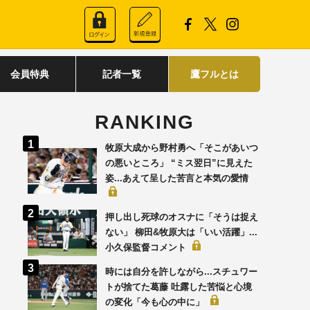
会員特典
記者一覧
鷹フルとは
RANKING
牧原大成から野村勇へ「そこがあいつ
の悪いところ」 “ミス翌日”に見えた
姿...あえて呈した苦言と本気の愛情
押し出し死球のオスナに「そうは捉え
ない」 柳田&牧原大は「いい活躍」...
小久保監督コメント
時には自分を許しながら...スチュワー
トが捨てた葛藤 吐露した苦悩と心境
の変化「今も心の中に」