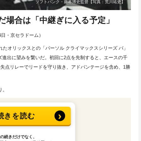
ソフトバンク・藤本博史監督【写真：荒川祐史】
だ場合は「中継ぎに入る予定」
14日・京セラドーム）
たオリックスとの「パーソル クライマックスシリーズ パ」
ーズ進出に望みを繋いだ。初回に2点を先制すると、エースの千
無失点リレーでリードを守り抜き、アドバンテージを含め、1勝
り。