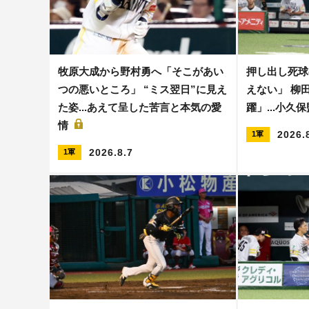
牧原大成から野村勇へ「そこがあい
押し出し死球
つの悪いところ」 “ミス翌日”に見え
えない」 柳
た姿...あえて呈した苦言と本気の愛
躍」...小久
情
2026.
1軍
2026.8.7
1軍