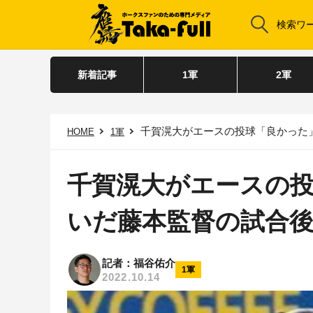
新着記事
1軍
2軍
千賀滉大がエースの投球「良かった
HOME
1軍
千賀滉大がエースの
いだ藤本監督の試合
記者：福谷佑介
1軍
2022.10.14