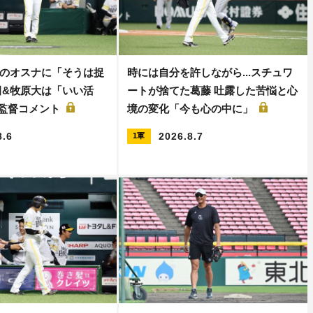
のオスナに「そうは捉
時には自分を許しながら...スチュワ
田&牧原大は「いい活
ートが捨てた葛藤 吐露した苦悩と心
保監督コメント
境の変化「今も心の中に」
8.6
2026.8.7
1軍