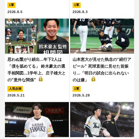
1軍
1軍
2026.8.5
2026.8.3
思わぬ繋がり続出...年下2人は
山本恵大が見せた執念の“続行ア
「僕を舐めてる」 鈴木豪太の選
ピール” 死球直後に見せた首振
手相関図...1学年上、庄子雄大と
り...「明日の試合に出られない
の”意外な関係”
のは嫌」
人気企画
1軍
2026.5.21
2026.5.28