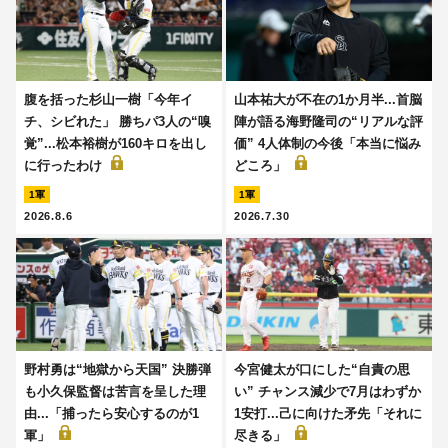
腹を括った杉山一樹「今年イ
山本祐大が不在の1か月半...首脳
チ、シビれた」 勝ちパ3人の“嗅
陣が語る海野隆司の“リアルな評
覚”...松本裕樹が160キロを出し
価” 4人体制の今後「本当に悩み
に行ったわけ
どころ」
1軍
1軍
2026.8.6
2026.7.30
野村勇は“地獄から天国” 決勝弾
今宮健太が口にした“自責の思
も小久保監督は苦言を呈した理
い” チャンス減少で7月はわずか
由...「捕ったら安心するのが1
1安打...己に向けた矛先「それに
軍」
尽きる」