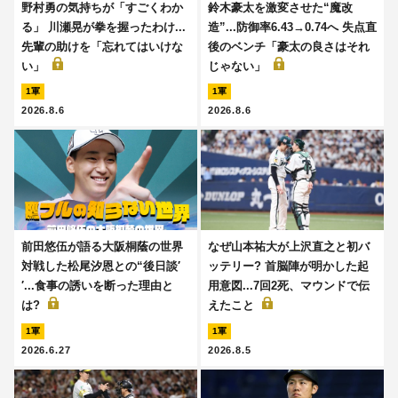
野村勇の気持ちが「すごくわか
鈴木豪太を激変させた“魔改
る」 川瀬晃が拳を握ったわけ...
造”...防御率6.43→0.74へ 失点直
先輩の助けを「忘れてはいけな
後のベンチ「豪太の良さはそれ
い」
じゃない」
1軍
1軍
2026.8.6
2026.8.6
前田悠伍が語る大阪桐蔭の世界
なぜ山本祐大が上沢直之と初バ
対戦した松尾汐恩との“後日談′
ッテリー? 首脳陣が明かした起
′...食事の誘いを断った理由と
用意図...7回2死、マウンドで伝
は?
えたこと
1軍
1軍
2026.6.27
2026.8.5