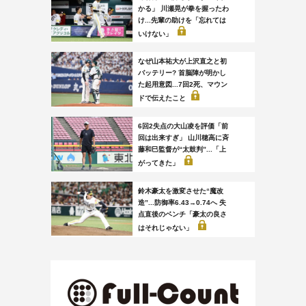
かる」 川瀬晃が拳を握ったわ
け...先輩の助けを「忘れては
いけない」
なぜ山本祐大が上沢直之と初
バッテリー? 首脳陣が明かし
た起用意図...7回2死、マウン
ドで伝えたこと
6回2失点の大山凌を評価「前
回は出来すぎ」 山川穂高に斉
藤和巳監督が“太鼓判”...「上
がってきた」
鈴木豪太を激変させた“魔改
造”...防御率6.43→0.74へ 失
点直後のベンチ「豪太の良さ
はそれじゃない」