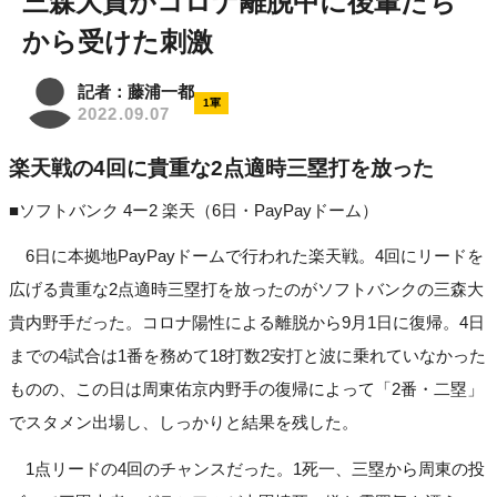
三森大貴がコロナ離脱中に後輩たち
から受けた刺激
記者：藤浦一都
1軍
2022.09.07
楽天戦の4回に貴重な2点適時三塁打を放った
■ソフトバンク 4ー2 楽天（6日・PayPayドーム）
6日に本拠地PayPayドームで行われた楽天戦。4回にリードを
広げる貴重な2点適時三塁打を放ったのがソフトバンクの三森大
貴内野手だった。コロナ陽性による離脱から9月1日に復帰。4日
までの4試合は1番を務めて18打数2安打と波に乗れていなかった
ものの、この日は周東佑京内野手の復帰によって「2番・二塁」
でスタメン出場し、しっかりと結果を残した。
1点リードの4回のチャンスだった。1死一、三塁から周東の投