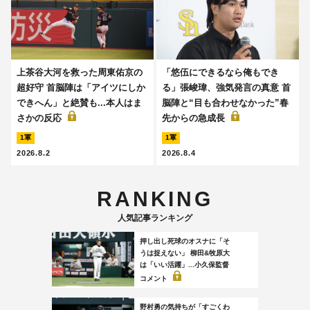
上茶谷大河を救った周東佑京の
「悠伍にできるなら俺もでき
超好守 首脳陣は「アイツにしか
る」張峻瑋、強気発言の真意 首
できへん」と絶賛も...本人はま
脳陣と“目も合わせなかった”春
さかの反応
先からの急成長
1軍
1軍
2026.8.2
2026.8.4
RANKING
人気記事ランキング
押し出し死球のオスナに「そ
うは捉えない」 柳田&牧原大
は「いい活躍」...小久保監督
コメント
野村勇の気持ちが「すごくわ