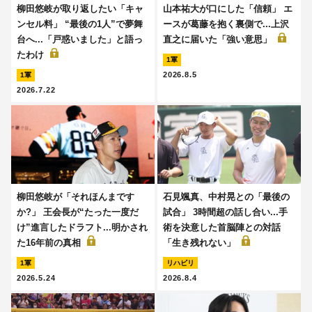
柳田悠岐が取り返したい「キャ
山本祐大が口にした「信頼」 エ
ンセル料」 “最後の1人”で夢舞
ースが葛藤を抱く裏側で...上沢
台へ...「戸惑いました」と語っ
直之に届いた「強い意思」
たわけ
1軍
2026.8.5
1軍
2026.7.22
柳田悠岐が「それほんまです
石見颯真、中村晃との「最後の
か?」 王会長が“たった一度だ
試合」 3時間超の話し合い...手
け”進言したドラフト...明かされ
術を決意した首脳陣との対話
た16年前の真相
「生き残れない」
1軍
リハビリ
2026.5.24
2026.8.4