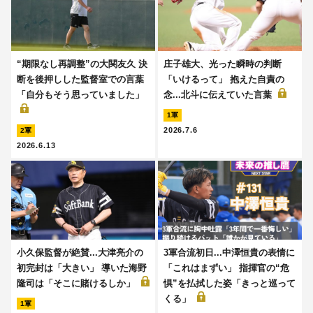
“期限なし再調整”の大関友久 決
庄子雄大、光った瞬時の判断
断を後押しした監督室での言葉
「いけるって」 抱えた自責の
「自分もそう思っていました」
念...北斗に伝えていた言葉
1軍
2026.7.6
2軍
2026.6.13
小久保監督が絶賛...大津亮介の
3軍合流初日...中澤恒貴の表情に
初完封は「大きい」 導いた海野
「これはまずい」 指揮官の“危
隆司は「そこに賭けるしか」
惧”を払拭した姿「きっと巡って
くる」
1軍