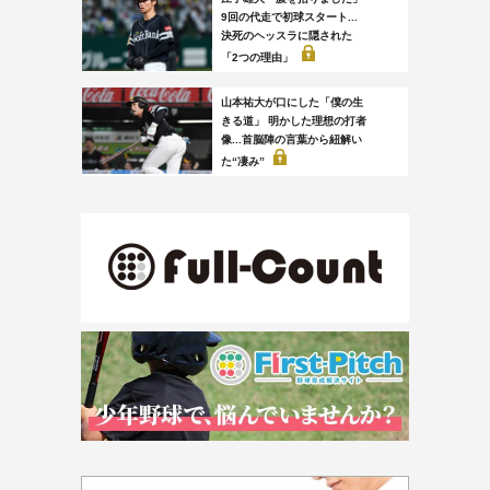
9回の代走で初球スタート...
決死のヘッスラに隠された
「2つの理由」
山本祐大が口にした「僕の生
きる道」 明かした理想の打者
像...首脳陣の言葉から紐解い
た“凄み”