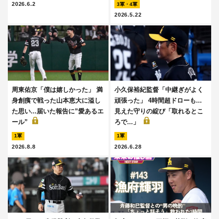
2026.6.2
3軍・4軍
2026.5.22
周東佑京「僕は嬉しかった」 満
小久保裕紀監督「中継ぎがよく
身創痍で戦った山本恵大に溢し
頑張った」 4時間超ドローも...
た思い...届いた報告に”愛あるエ
見えた守りの綻び「取れるとこ
ール”
ろで...」
1軍
1軍
2026.8.8
2026.6.28