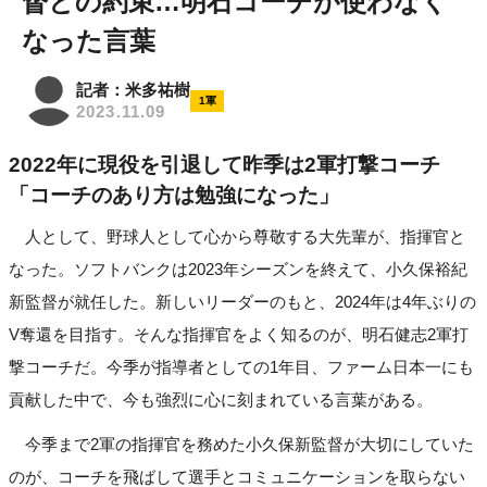
督との約束…明石コーチが使わなく
なった言葉
記者：米多祐樹
1軍
2023.11.09
2022年に現役を引退して昨季は2軍打撃コーチ
「コーチのあり方は勉強になった」
人として、野球人として心から尊敬する大先輩が、指揮官と
なった。ソフトバンクは2023年シーズンを終えて、小久保裕紀
新監督が就任した。新しいリーダーのもと、2024年は4年ぶりの
V奪還を目指す。そんな指揮官をよく知るのが、明石健志2軍打
撃コーチだ。今季が指導者としての1年目、ファーム日本一にも
貢献した中で、今も強烈に心に刻まれている言葉がある。
今季まで2軍の指揮官を務めた小久保新監督が大切にしていた
のが、コーチを飛ばして選手とコミュニケーションを取らない