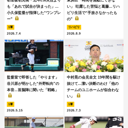
初登板初先発・北斗の8失点より
東浜巨「時間を無駄にできな
も「あれで試合が決まった」...
い」 吐露した苦悩と葛藤...リハ
小久保監督が指弾した“ワンプレ
ビリ生活で“手放さなかったも
ー”
の”
1軍
リハビリ
2026.7.4
2026.8.9
監督室で即答した「やります」
中村晃の会見全文 19年間を駆け
谷川原が明かした“外野転向”の
抜けて...潔い決断のわけ「他の
本音...首脳陣に聞いた「戦略」
チームのユニホームが似合わな
い」
1軍
1軍
2026.5.15
2026.7.3