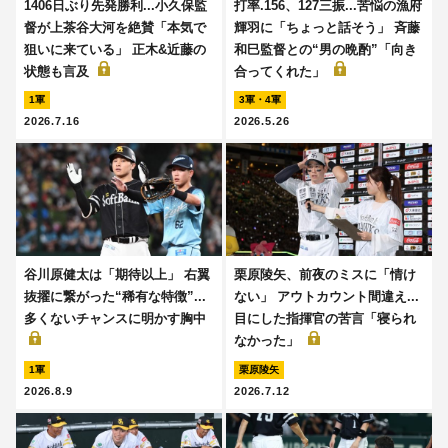
1406日ぶり先発勝利...小久保監
打率.156、127三振...苦悩の漁府
督が上茶谷大河を絶賛「本気で
輝羽に「ちょっと話そう」 斉藤
狙いに来ている」 正木&近藤の
和巳監督との“男の晩酌”「向き
状態も言及
合ってくれた」
1軍
3軍・4軍
2026.7.16
2026.5.26
谷川原健太は「期待以上」 右翼
栗原陵矢、前夜のミスに「情け
抜擢に繋がった“稀有な特徴”...
ない」 アウトカウント間違え...
多くないチャンスに明かす胸中
目にした指揮官の苦言「寝られ
なかった」
1軍
栗原陵矢
2026.8.9
2026.7.12