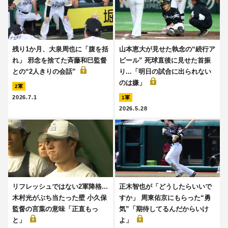
残り1か月、大泉周也に「腹を括
山本恵大が見せた執念の“続行ア
れ」 邪念を捨てた斉藤和巳監督
ピール” 死球直後に見せた首振
との“2人きりの会話”
り...「明日の試合に出られない
のは嫌」
2軍
2026.7.1
1軍
2026.5.28
リフレッシュではない2軍降格...
正木智也が「どうしたらいいで
木村光がぶち当たった壁 小久保
すか」 周東佑京にもらった“勇
監督の言葉の意味「正直もっ
気”「期待してるんだからいけ
と」
よ」