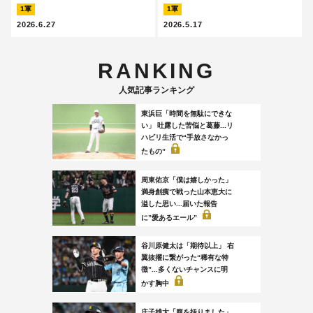
1軍
1軍
2026.6.27
2026.5.17
RANKING
人気記事ランキング
東浜巨「時間を無駄にできな
い」 吐露した苦悩と葛藤...リ
ハビリ生活で“手放さなかっ
たもの”
周東佑京「僕は嬉しかった」
満身創痍で戦った山本恵大に
溢した思い...届いた報告
に”愛あるエール”
谷川原健太は「期待以上」 右
翼抜擢に繋がった“稀有な特
徴”...多くないチャンスに明
かす胸中
庄子雄大「腹を括りました」