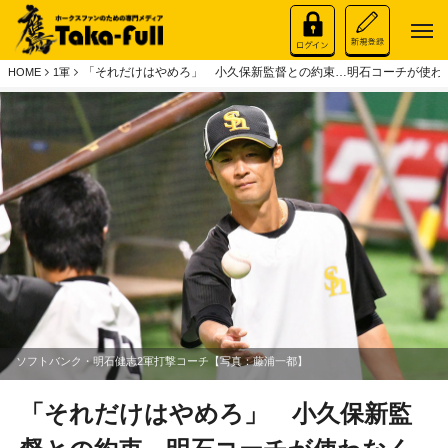
「それだけはやめろ」 小久保新監督との約束…明石コーチが使わ
HOME
1軍
ソフトバンク・明石健志2軍打撃コーチ【写真：藤浦一都】
「それだけはやめろ」 小久保新監