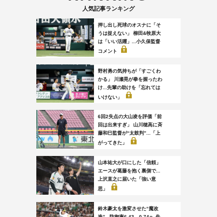
人気記事ランキング
押し出し死球のオスナに「そ
うは捉えない」 柳田&牧原大
は「いい活躍」...小久保監督
コメント
野村勇の気持ちが「すごくわ
かる」 川瀬晃が拳を握ったわ
け...先輩の助けを「忘れては
いけない」
6回2失点の大山凌を評価「前
回は出来すぎ」 山川穂高に斉
藤和巳監督が“太鼓判”...「上
がってきた」
山本祐大が口にした「信頼」
エースが葛藤を抱く裏側で...
上沢直之に届いた「強い意
思」
鈴木豪太を激変させた“魔改
造”...防御率6.43→0.74へ 失