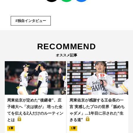
#独自インタビュー
RECOMMEND
オススメ記事
周東佑京が定めた“後継者”、庄
周東佑京が感謝する王会長の一
子雄大へ「次は彼が」 培った全
言 実感したプロの世界「舐めち
てを伝える2人だけのルーティン
ゃダメ」...1年目に示された“生
とは
きる道”
1軍
1軍