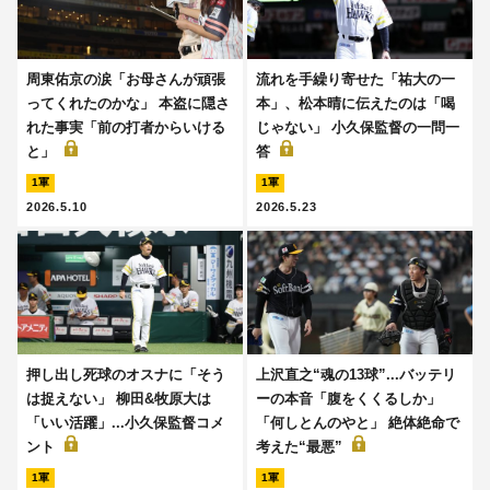
周東佑京の涙「お母さんが頑張
流れを手繰り寄せた「祐大の一
ってくれたのかな」 本盗に隠さ
本」、松本晴に伝えたのは「喝
れた事実「前の打者からいける
じゃない」 小久保監督の一問一
と」
答
1軍
1軍
2026.5.10
2026.5.23
押し出し死球のオスナに「そう
上沢直之“魂の13球”...バッテリ
は捉えない」 柳田&牧原大は
ーの本音「腹をくくるしか」
「いい活躍」...小久保監督コメ
「何しとんのやと」 絶体絶命で
ント
考えた“最悪”
1軍
1軍