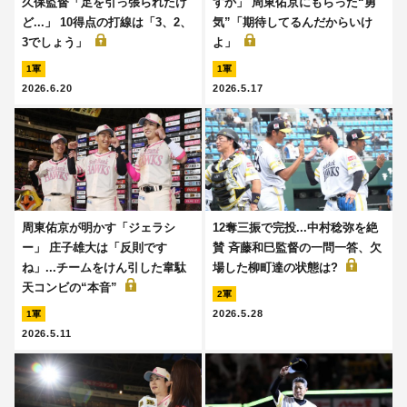
久保監督「足を引っ張られたけ
すか」 周東佑京にもらった“勇
ど...」 10得点の打線は「3、2、
気”「期待してるんだからいけ
3でしょう」
よ」
1軍
1軍
2026.6.20
2026.5.17
周東佑京が明かす「ジェラシ
12奪三振で完投...中村稔弥を絶
ー」 庄子雄大は「反則です
賛 斉藤和巳監督の一問一答、欠
ね」...チームをけん引した韋駄
場した柳町達の状態は?
天コンビの“本音”
2軍
2026.5.28
1軍
2026.5.11