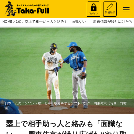
塁上で相手助っ人と絡みも「面識ない」 周東佑京が繰り広げた“や
HOME
1軍
日本ハムのハンソン（右）とやり取りをするソフトバンク・周東佑京【写真：竹村
岳】
塁上で相手助っ人と絡みも「面識な