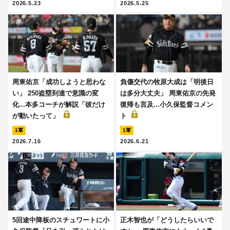
2026.5.23
2026.5.25
周東佑京「成功しようと思わな
負傷交代の牧原大成は「明後日
い」 250盗塁到達で意識の変
は多分大丈夫」 周東佑京の先発
化...本多コーチが解説「彼だけ
復帰も言及...小久保監督コメン
が動いたって」
ト
1軍
1軍
2026.7.16
2026.6.21
5回途中降板のスチュワートに小
正木智也が「どうしたらいいで