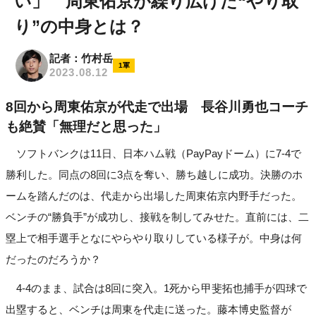
い」 周東佑京が繰り広げた“やり取
り”の中身とは？
記者：竹村岳
1軍
2023.08.12
8回から周東佑京が代走で出場 長谷川勇也コーチ
も絶賛「無理だと思った」
ソフトバンクは11日、日本ハム戦（PayPayドーム）に7-4で
勝利した。同点の8回に3点を奪い、勝ち越しに成功。決勝のホ
ームを踏んだのは、代走から出場した周東佑京内野手だった。
ベンチの“勝負手”が成功し、接戦を制してみせた。直前には、二
塁上で相手選手となにやらやり取りしている様子が。中身は何
だったのだろうか？
4-4のまま、試合は8回に突入。1死から甲斐拓也捕手が四球で
出塁すると、ベンチは周東を代走に送った。藤本博史監督が