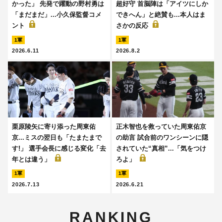
かった」 先発で躍動の野村勇は
超好守 首脳陣は「アイツにしか
「まだまだ」...小久保監督コメ
できへん」と絶賛も...本人はま
ント
さかの反応
1軍
1軍
2026.6.11
2026.8.2
栗原陵矢に寄り添った周東佑
正木智也を救っていた周東佑京
京...ミスの翌日も「たまたまで
の助言 試合前のワンシーンに隠
す!」 選手会長に感じる変化「去
されていた“真相”...「気をつけ
年とは違う」
ろよ」
1軍
1軍
2026.7.13
2026.6.21
RANKING