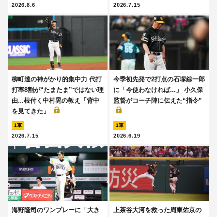
2026.8.6
2026.7.15
柳町達の神がかり的集中力 代打
今季初先発で2打点の石塚綜一郎
打率8割が“たまたま”ではない理
に「今使わなければ...」 小久保
由...根付く中村晃の教え「背中
監督がコーチ陣に伝えた“指令”
を見てきた」
1軍
1軍
2026.7.15
2026.6.19
海野隆司のワンプレーに「大き
上茶谷大河を救った周東佑京の