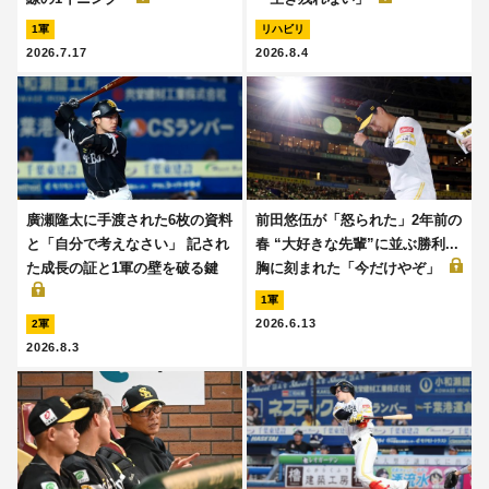
1軍
リハビリ
2026.7.17
2026.8.4
廣瀬隆太に手渡された6枚の資料
前田悠伍が「怒られた」2年前の
と「自分で考えなさい」 記され
春 “大好きな先輩”に並ぶ勝利...
た成長の証と1軍の壁を破る鍵
胸に刻まれた「今だけやぞ」
1軍
2026.6.13
2軍
2026.8.3