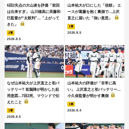
6回2失点の大山凌を評価「前回
山本祐大が口にした「信頼」 エ
は出来すぎ」 山川穂高に斉藤和
ースが葛藤を抱く裏側で...上沢
巳監督が“太鼓判”...「上がって
直之に届いた「強い意思」
きた」
1軍
2026.8.5
2軍
2026.8.5
なぜ山本祐大が上沢直之と初バ
山本祐大の評価が「非常に高
ッテリー? 首脳陣が明かした起
い」 上沢直之と初バッテリー...
用意図...7回2死、マウンドで伝
小久保監督が明かす裏側
えたこと
1軍
2026.8.4
1軍
2026.8.5