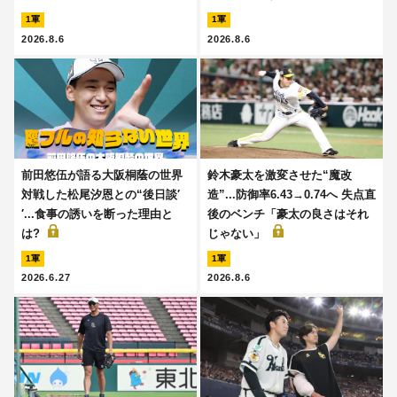
1軍
1軍
2026.8.6
2026.8.6
前田悠伍が語る大阪桐蔭の世界
鈴木豪太を激変させた“魔改
対戦した松尾汐恩との“後日談′
造”...防御率6.43→0.74へ 失点直
′...食事の誘いを断った理由と
後のベンチ「豪太の良さはそれ
は?
じゃない」
1軍
1軍
2026.6.27
2026.8.6