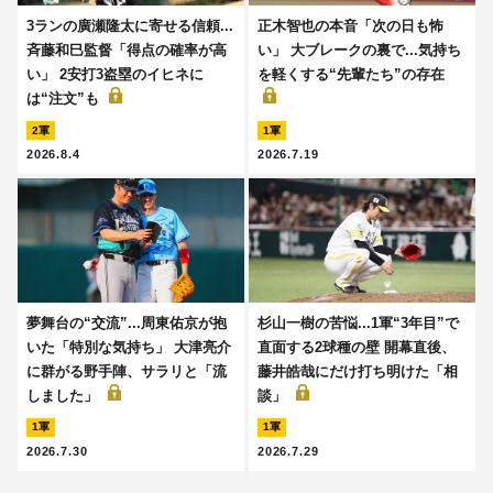
3ランの廣瀬隆太に寄せる信頼...
正木智也の本音「次の日も怖
斉藤和巳監督「得点の確率が高
い」 大ブレークの裏で...気持ち
い」 2安打3盗塁のイヒネに
を軽くする“先輩たち”の存在
は“注文”も
2軍
1軍
2026.8.4
2026.7.19
夢舞台の“交流”...周東佑京が抱
杉山一樹の苦悩...1軍“3年目”で
いた「特別な気持ち」 大津亮介
直面する2球種の壁 開幕直後、
に群がる野手陣、サラリと「流
藤井皓哉にだけ打ち明けた「相
しました」
談」
1軍
1軍
2026.7.30
2026.7.29