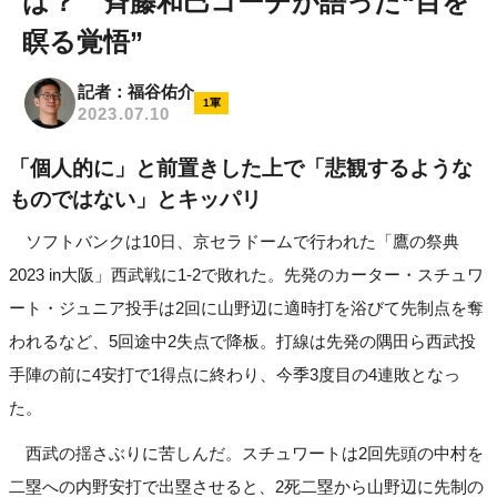
は？ 斉藤和巳コーチが語った“目を
瞑る覚悟”
記者：福谷佑介
1軍
2023.07.10
「個人的に」と前置きした上で「悲観するような
ものではない」とキッパリ
ソフトバンクは10日、京セラドームで行われた「鷹の祭典
2023 in大阪」西武戦に1-2で敗れた。先発のカーター・スチュワ
ート・ジュニア投手は2回に山野辺に適時打を浴びて先制点を奪
われるなど、5回途中2失点で降板。打線は先発の隅田ら西武投
手陣の前に4安打で1得点に終わり、今季3度目の4連敗となっ
た。
西武の揺さぶりに苦しんだ。スチュワートは2回先頭の中村を
二塁への内野安打で出塁させると、2死二塁から山野辺に先制の