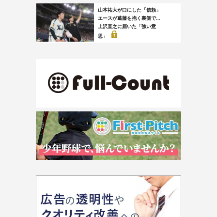
山本祐大が口にした「信頼」
エースが葛藤を抱く裏側で...
上沢直之に届いた「強い意
思」