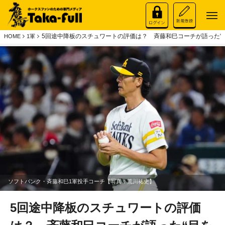
5回途中降板のスチュワートの評価は？ 斉藤和巳コーチが語った“
HOME
1軍
ソフトバンク・斉藤和巳1軍投手コーチ【写真：荒川祐史】
5回途中降板のスチュワートの評価