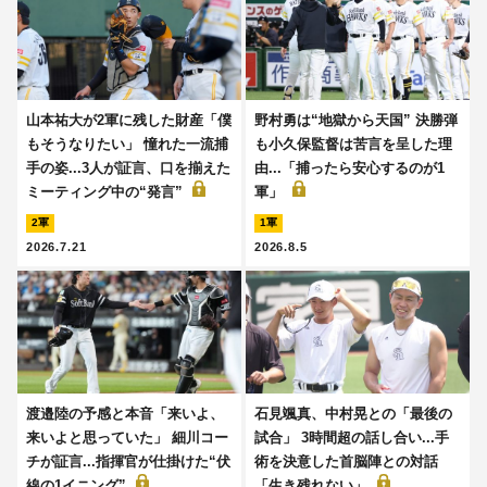
山本祐大が2軍に残した財産「僕
野村勇は“地獄から天国” 決勝弾
もそうなりたい」 憧れた一流捕
も小久保監督は苦言を呈した理
手の姿...3人が証言、口を揃えた
由...「捕ったら安心するのが1
ミーティング中の“発言”
軍」
2軍
1軍
2026.7.21
2026.8.5
渡邉陸の予感と本音「来いよ、
石見颯真、中村晃との「最後の
来いよと思っていた」 細川コー
試合」 3時間超の話し合い...手
チが証言...指揮官が仕掛けた“伏
術を決意した首脳陣との対話
線の1イニング”
「生き残れない」