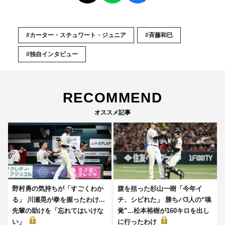
#カーター・スチュワート・ジュニア
#斉藤和巳
#独自インタビュー
RECOMMEND
オススメ記事
野村勇の気持ちが「すごくわか
腹を括った杉山一樹「今年イ
る」 川瀬晃が拳を握ったわけ...
チ、シビれた」 勝ちパ3人の“嗅
先輩の助けを「忘れてはいけな
覚”...松本裕樹が160キロを出し
い」
に行ったわけ