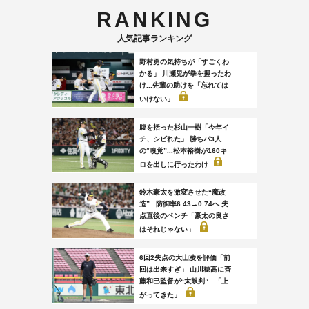
RANKING
人気記事ランキング
野村勇の気持ちが「すごくわ
かる」 川瀬晃が拳を握ったわ
け...先輩の助けを「忘れては
いけない」
腹を括った杉山一樹「今年イ
チ、シビれた」 勝ちパ3人
の“嗅覚”...松本裕樹が160キ
ロを出しに行ったわけ
鈴木豪太を激変させた“魔改
造”...防御率6.43→0.74へ 失
点直後のベンチ「豪太の良さ
はそれじゃない」
6回2失点の大山凌を評価「前
回は出来すぎ」 山川穂高に斉
藤和巳監督が“太鼓判”...「上
がってきた」