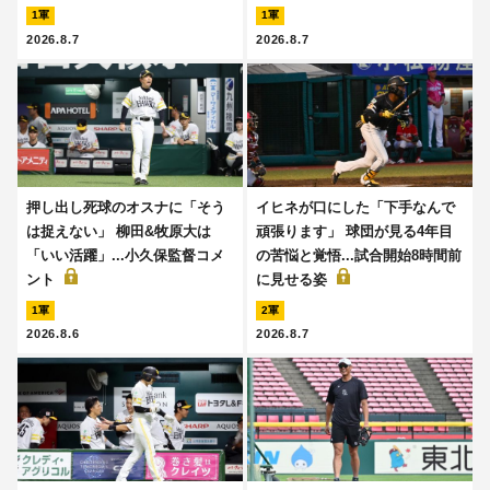
1軍
1軍
2026.8.7
2026.8.7
押し出し死球のオスナに「そう
イヒネが口にした「下手なんで
は捉えない」 柳田&牧原大は
頑張ります」 球団が見る4年目
「いい活躍」...小久保監督コメ
の苦悩と覚悟...試合開始8時間前
ント
に見せる姿
1軍
2軍
2026.8.6
2026.8.7