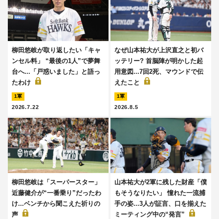
柳田悠岐が取り返したい「キャ
なぜ山本祐大が上沢直之と初バ
ンセル料」 “最後の1人”で夢舞
ッテリー? 首脳陣が明かした起
台へ...「戸惑いました」と語っ
用意図...7回2死、マウンドで伝
たわけ
えたこと
1軍
1軍
2026.7.22
2026.8.5
柳田悠岐は「スーパースター」
山本祐大が2軍に残した財産「僕
近藤健介が“一番乗り”だったわ
もそうなりたい」 憧れた一流捕
け...ベンチから聞こえた祈りの
手の姿...3人が証言、口を揃えた
声
ミーティング中の“発言”