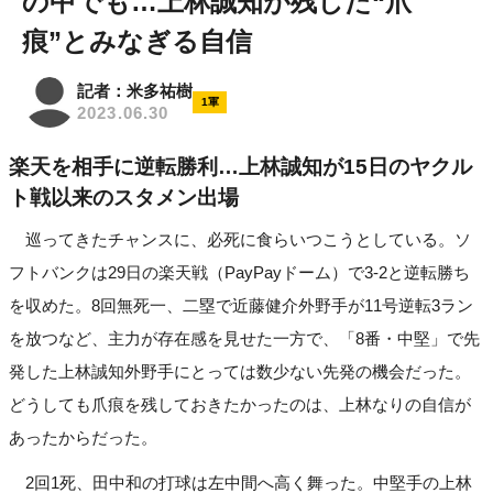
の中でも…上林誠知が残した“爪
痕”とみなぎる自信
記者：米多祐樹
1軍
2023.06.30
楽天を相手に逆転勝利…上林誠知が15日のヤクル
ト戦以来のスタメン出場
巡ってきたチャンスに、必死に食らいつこうとしている。ソ
フトバンクは29日の楽天戦（PayPayドーム）で3-2と逆転勝ち
を収めた。8回無死一、二塁で近藤健介外野手が11号逆転3ラン
を放つなど、主力が存在感を見せた一方で、「8番・中堅」で先
発した上林誠知外野手にとっては数少ない先発の機会だった。
どうしても爪痕を残しておきたかったのは、上林なりの自信が
あったからだった。
2回1死、田中和の打球は左中間へ高く舞った。中堅手の上林