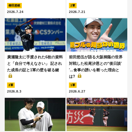
柳田悠岐
2軍
2026.7.24
2026.7.21
廣瀬隆太に手渡された6枚の資料
前田悠伍が語る大阪桐蔭の世界
と「自分で考えなさい」 記され
対戦した松尾汐恩との“後日談′
た成長の証と1軍の壁を破る鍵
′...食事の誘いを断った理由と
は?
2軍
1軍
2026.8.3
2026.6.27