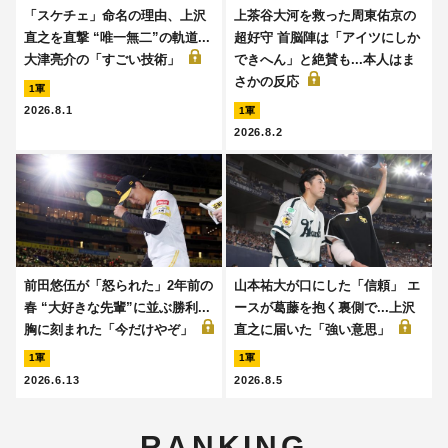
「スケチェ」命名の理由、上沢
上茶谷大河を救った周東佑京の
直之を直撃 “唯一無二”の軌道...
超好守 首脳陣は「アイツにしか
大津亮介の「すごい技術」
できへん」と絶賛も...本人はま
さかの反応
1軍
2026.8.1
1軍
2026.8.2
前田悠伍が「怒られた」2年前の
山本祐大が口にした「信頼」 エ
春 “大好きな先輩”に並ぶ勝利...
ースが葛藤を抱く裏側で...上沢
胸に刻まれた「今だけやぞ」
直之に届いた「強い意思」
1軍
1軍
2026.6.13
2026.8.5
RANKING