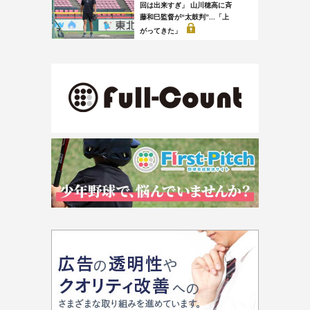
回は出来すぎ」 山川穂高に斉
藤和巳監督が“太鼓判”...「上
がってきた」