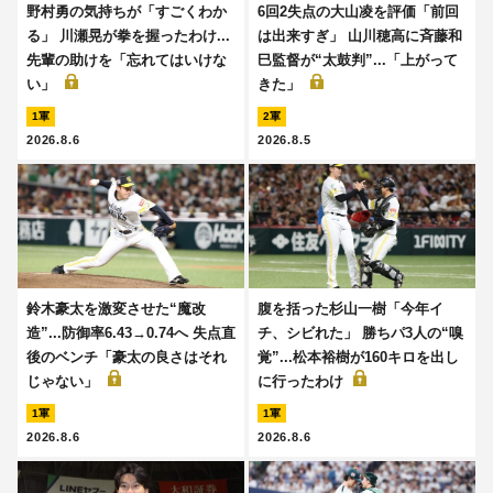
野村勇の気持ちが「すごくわか
6回2失点の大山凌を評価「前回
る」 川瀬晃が拳を握ったわけ...
は出来すぎ」 山川穂高に斉藤和
先輩の助けを「忘れてはいけな
巳監督が“太鼓判”...「上がって
い」
きた」
1軍
2軍
2026.8.6
2026.8.5
鈴木豪太を激変させた“魔改
腹を括った杉山一樹「今年イ
造”...防御率6.43→0.74へ 失点直
チ、シビれた」 勝ちパ3人の“嗅
後のベンチ「豪太の良さはそれ
覚”...松本裕樹が160キロを出し
じゃない」
に行ったわけ
1軍
1軍
2026.8.6
2026.8.6