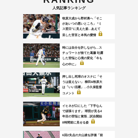
人気記事ランキング
牧原大成から野村勇へ「そこ
があいつの悪いところ」 “ミ
ス翌日”に見えた姿...あえて
呈した苦言と本気の愛情
時には自分を許しながら...ス
チュワートが捨てた葛藤 吐露
した苦悩と心境の変化「今も
心の中に」
押し出し死球のオスナに「そ
うは捉えない」 柳田&牧原大
は「いい活躍」...小久保監督
コメント
イヒネが口にした「下手なん
で頑張ります」 球団が見る4
年目の苦悩と覚悟...試合開始
8時間前に見せる姿
6回2失点の大山凌を評価「前