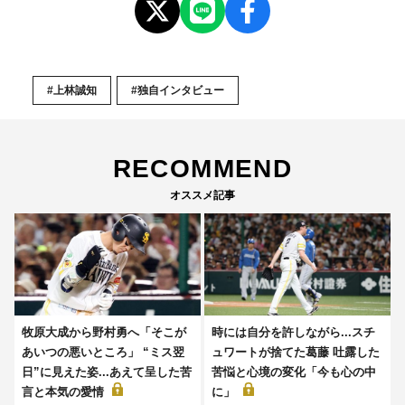
#上林誠知
#独自インタビュー
RECOMMEND
オススメ記事
牧原大成から野村勇へ「そこが
時には自分を許しながら...スチ
あいつの悪いところ」 “ミス翌
ュワートが捨てた葛藤 吐露した
日”に見えた姿...あえて呈した苦
苦悩と心境の変化「今も心の中
言と本気の愛情
に」